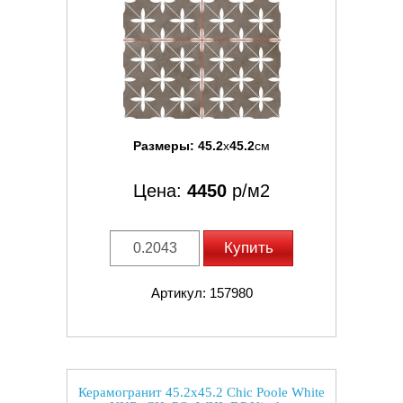
Размеры:
45.2
x
45.2
см
Цена:
4450
р/м2
Купить
Артикул: 157980
Керамогранит 45.2x45.2 Chic Poole White