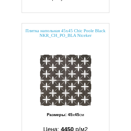
Плитка напольная 45x45 Chic Poole Black
NKR_CH_PO_BLA Niceker
Размеры:
45
x
45
см
Цена:
4450
р/м2