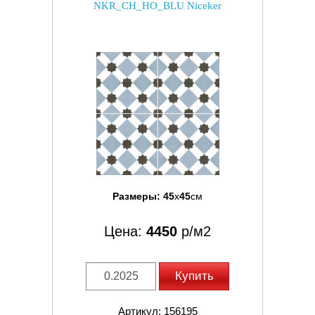
NKR_CH_HO_BLU Niceker
Размеры:
45
x
45
см
Цена:
4450
р/м2
Купить
Артикул: 156195