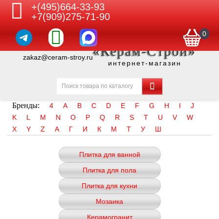
+(495)664-33-93
+7(909)275-71-90
0
«Керам-Строй»
zakaz@ceram-stroy.ru
интернет-магазин
Бренды:
4
A
B
C
D
E
F
G
H
I
J
K
L
M
N
O
P
Q
R
S
T
U
V
W
X
Y
Z
А
Г
И
К
М
Т
У
Ш
Плитка для ванной
Плитка для пола
Плитка для кухни
Мозаика
Керамогранит