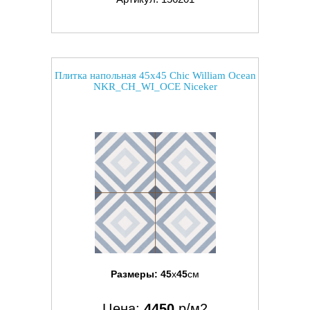
Плитка напольная 45x45 Chic William Ocean
NKR_CH_WI_OCE Niceker
Размеры:
45
x
45
см
Цена:
4450
р/м2