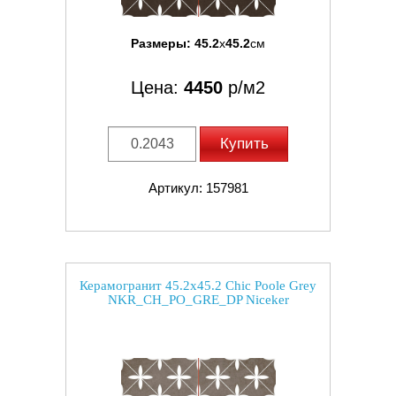
Размеры:
45.2
x
45.2
см
Цена:
4450
р/м2
Купить
Артикул: 157981
Керамогранит 45.2x45.2 Chic Poole Grey
NKR_CH_PO_GRE_DP Niceker