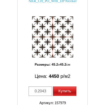
NKR_CH_PO_WHI_DP Niceker
Размеры:
45.2
x
45.2
см
Цена:
4450
р/м2
Купить
Артикул: 157979