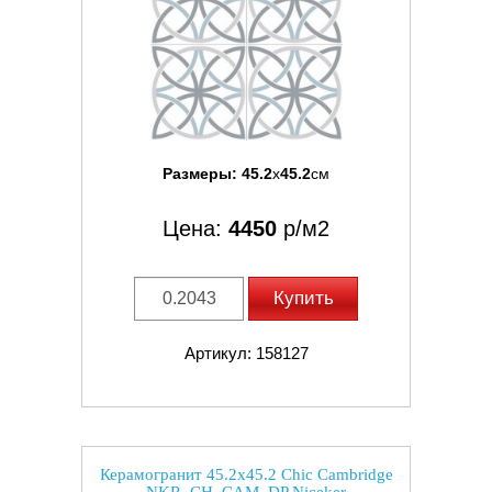
Размеры:
45.2
x
45.2
см
Цена:
4450
р/м2
Купить
Артикул: 158127
Керамогранит 45.2x45.2 Chic Cambridge
NKR_CH_CAM_DP Niceker