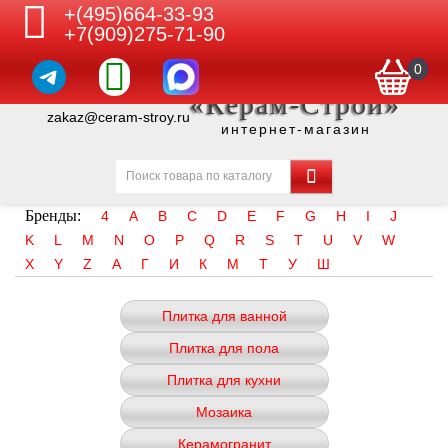
+(495)664-33-93
+7(909)275-71-90
0
«Керам-Строй»
zakaz@ceram-stroy.ru
интернет-магазин
Бренды:
4
A
B
C
D
E
F
G
H
I
J
K
L
M
N
O
P
Q
R
S
T
U
V
W
X
Y
Z
А
Г
И
К
М
Т
У
Ш
Плитка для ванной
Плитка для пола
Плитка для кухни
Мозаика
Керамогранит