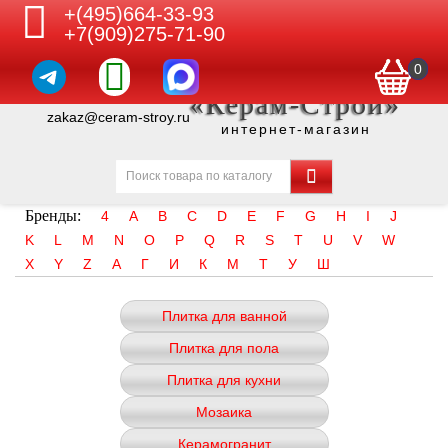
+(495)664-33-93
+7(909)275-71-90
0
«Керам-Строй»
zakaz@ceram-stroy.ru
интернет-магазин
Бренды:
4
A
B
C
D
E
F
G
H
I
J
K
L
M
N
O
P
Q
R
S
T
U
V
W
X
Y
Z
А
Г
И
К
М
Т
У
Ш
Плитка для ванной
Плитка для пола
Плитка для кухни
Мозаика
Керамогранит