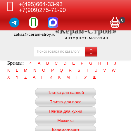
+(495)664-33-93
+7(909)275-71-90
0
«Керам-Строй»
zakaz@ceram-stroy.ru
интернет-магазин
Бренды:
4
A
B
C
D
E
F
G
H
I
J
K
L
M
N
O
P
Q
R
S
T
U
V
W
X
Y
Z
А
Г
И
К
М
Т
У
Ш
Плитка для ванной
Плитка для пола
Плитка для кухни
Мозаика
Керамогранит