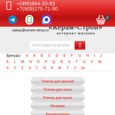
+(495)664-33-93
+7(909)275-71-90
0
«Керам-Строй»
zakaz@ceram-stroy.ru
интернет-магазин
Бренды:
4
A
B
C
D
E
F
G
H
I
J
K
L
M
N
O
P
Q
R
S
T
U
V
W
X
Y
Z
А
Г
И
К
М
Т
У
Ш
Плитка для ванной
Плитка для пола
Плитка для кухни
Мозаика
Керамогранит