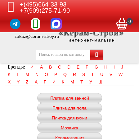
+(495)664-33-93
+7(909)275-71-90
0
«Керам-Строй»
zakaz@ceram-stroy.ru
интернет-магазин
Бренды:
4
A
B
C
D
E
F
G
H
I
J
K
L
M
N
O
P
Q
R
S
T
U
V
W
X
Y
Z
А
Г
И
К
М
Т
У
Ш
Плитка для ванной
Плитка для пола
Плитка для кухни
Мозаика
Керамогранит