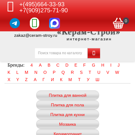
+(495)664-33-93
+7(909)275-71-90
0
«Керам-Строй»
zakaz@ceram-stroy.ru
интернет-магазин
Бренды:
4
A
B
C
D
E
F
G
H
I
J
K
L
M
N
O
P
Q
R
S
T
U
V
W
X
Y
Z
А
Г
И
К
М
Т
У
Ш
Плитка для ванной
Плитка для пола
Плитка для кухни
Мозаика
Керамогранит