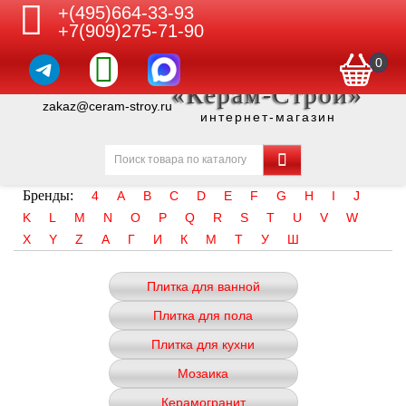
+(495)664-33-93
+7(909)275-71-90
0
«Керам-Строй»
zakaz@ceram-stroy.ru
интернет-магазин
Бренды:
4
A
B
C
D
E
F
G
H
I
J
K
L
M
N
O
P
Q
R
S
T
U
V
W
X
Y
Z
А
Г
И
К
М
Т
У
Ш
Плитка для ванной
Плитка для пола
Плитка для кухни
Мозаика
Керамогранит