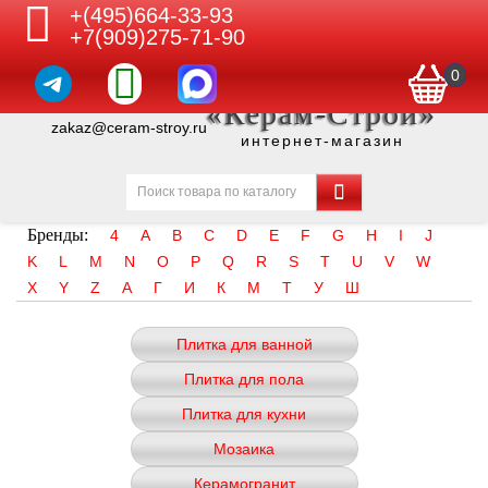
+(495)664-33-93
+7(909)275-71-90
0
«Керам-Строй»
zakaz@ceram-stroy.ru
интернет-магазин
Бренды:
4
A
B
C
D
E
F
G
H
I
J
K
L
M
N
O
P
Q
R
S
T
U
V
W
X
Y
Z
А
Г
И
К
М
Т
У
Ш
Плитка для ванной
Плитка для пола
Плитка для кухни
Мозаика
Керамогранит