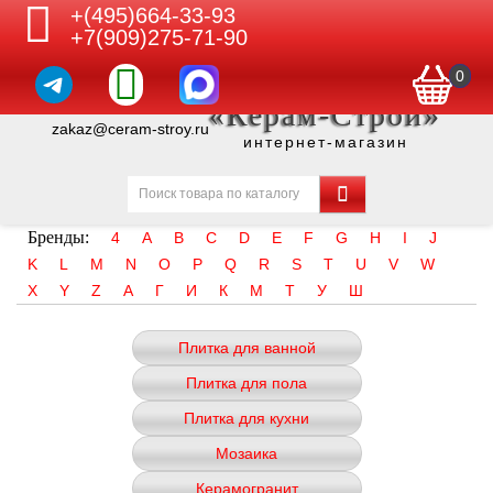
+(495)664-33-93
+7(909)275-71-90
0
«Керам-Строй»
zakaz@ceram-stroy.ru
интернет-магазин
Бренды:
4
A
B
C
D
E
F
G
H
I
J
K
L
M
N
O
P
Q
R
S
T
U
V
W
X
Y
Z
А
Г
И
К
М
Т
У
Ш
Плитка для ванной
Плитка для пола
Плитка для кухни
Мозаика
Керамогранит