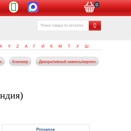
0
X
Y
Z
А
Г
И
К
М
Т
У
Ш
и
Клинкер
Декоративный камень/кирпич
Индия)
Provance