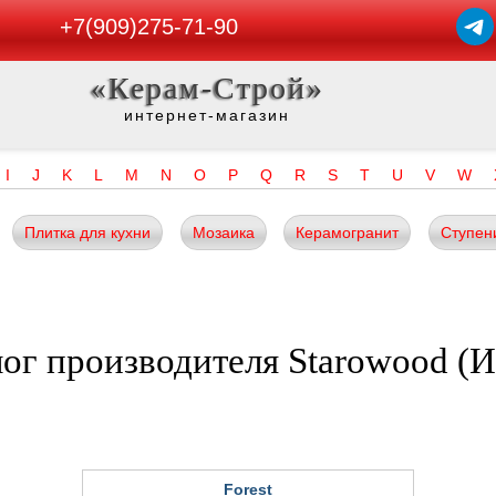
+7(909)275-71-90
«Керам-Строй»
интернет-магазин
I
J
K
L
M
N
O
P
Q
R
S
T
U
V
W
Плитка для кухни
Мозаика
Керамогранит
Ступен
ог производителя Starowood (
Forest