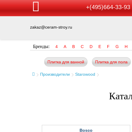
+(495)664-33-93
zakaz@ceram-stroy.ru
Бренды:
4
A
B
C
D
E
F
G
H
Плитка для ванной
Плитка для пола
Производители
Starowood
Катал
Bosco