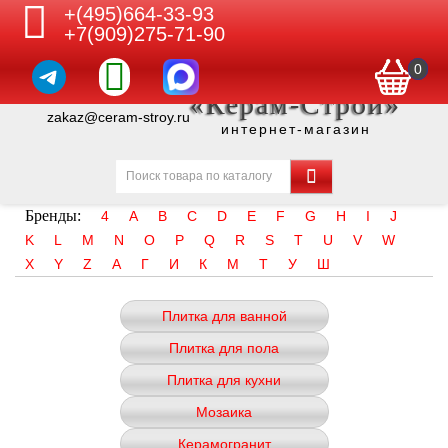
+(495)664-33-93
+7(909)275-71-90
0
«Керам-Строй»
zakaz@ceram-stroy.ru
интернет-магазин
Бренды:
4
A
B
C
D
E
F
G
H
I
J
K
L
M
N
O
P
Q
R
S
T
U
V
W
X
Y
Z
А
Г
И
К
М
Т
У
Ш
Плитка для ванной
Плитка для пола
Плитка для кухни
Мозаика
Керамогранит