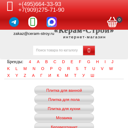
+(495)664-33-93
+7(909)275-71-90
0
«Керам-Строй»
zakaz@ceram-stroy.ru
интернет-магазин
Бренды:
4
A
B
C
D
E
F
G
H
I
J
K
L
M
N
O
P
Q
R
S
T
U
V
W
X
Y
Z
А
Г
И
К
М
Т
У
Ш
Плитка для ванной
Плитка для пола
Плитка для кухни
Мозаика
Керамогранит