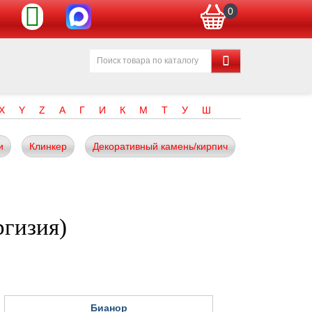
0
X
Y
Z
А
Г
И
К
М
Т
У
Ш
и
Клинкер
Декоративный камень/кирпич
ргизия)
Бианор