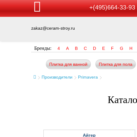
+(495)664-33-93
zakaz@ceram-stroy.ru
Бренды:
4
A
B
C
D
E
F
G
H
Плитка для ванной
Плитка для пола
Производители
Primavera
Катало
Айгер