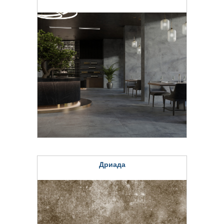
Дриада