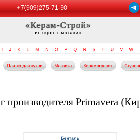
+7(909)275-71-90
«Керам-Строй»
интернет-магазин
I
J
K
L
M
N
O
P
Q
R
S
T
U
V
W
Плитка для кухни
Мозаика
Керамогранит
Ступен
г производителя Primavera (Ки
Бенталь