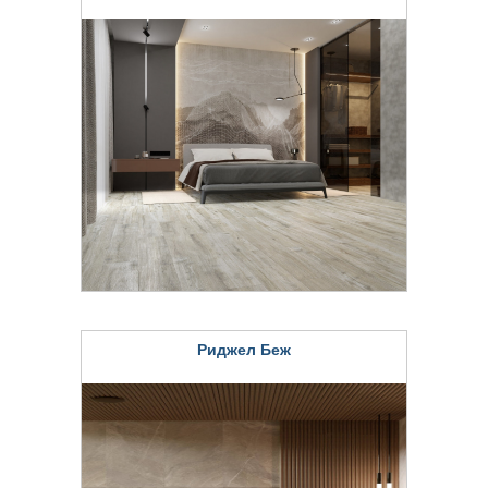
Риджел Беж