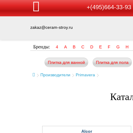
+(495)664-33-93
zakaz@ceram-stroy.ru
Бренды:
4
A
B
C
D
E
F
G
H
Плитка для ванной
Плитка для пола
Производители
Primavera
Катал
Alcor