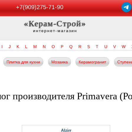
+7(909)275-71-90
«Керам-Строй»
интернет-магазин
I
J
K
L
M
N
O
P
Q
R
S
T
U
V
W
Плитка для кухни
Мозаика
Керамогранит
Ступен
ог производителя Primavera (Р
Alzirr