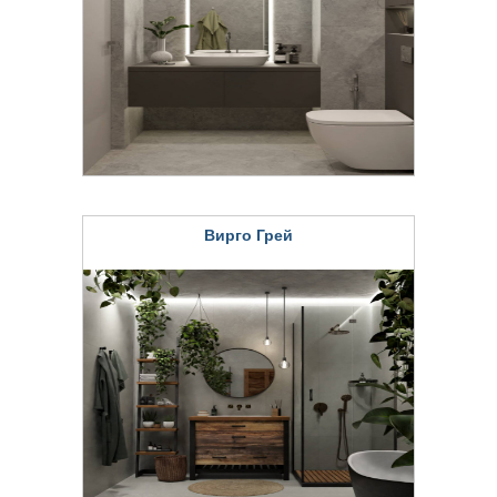
Вирго Грей