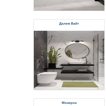
Далим Вайт
Монерон