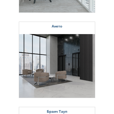
Ането
Бранч Тауп