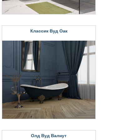
Классик Вуд Оак
Олд Вуд Валнут