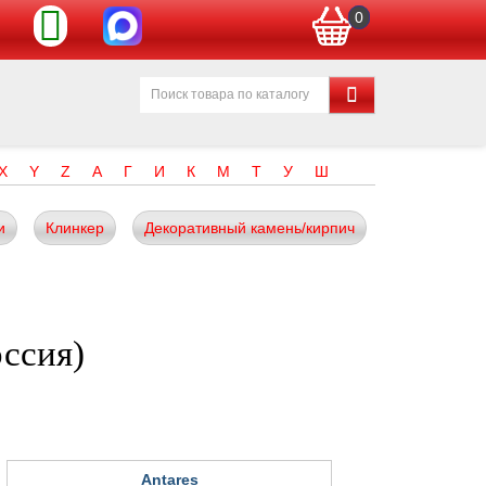
0
X
Y
Z
А
Г
И
К
М
Т
У
Ш
и
Клинкер
Декоративный камень/кирпич
оссия)
Antares