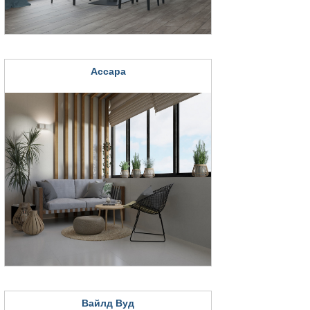
Ассара
Вайлд Вуд