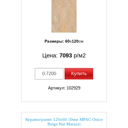
Размеры:
60
x
120
см
Цена:
7093
р/м2
Купить
Артикул: 102929
Керамогранит 120x60 10мм MPAC Onice
Beige Nat Marazzi