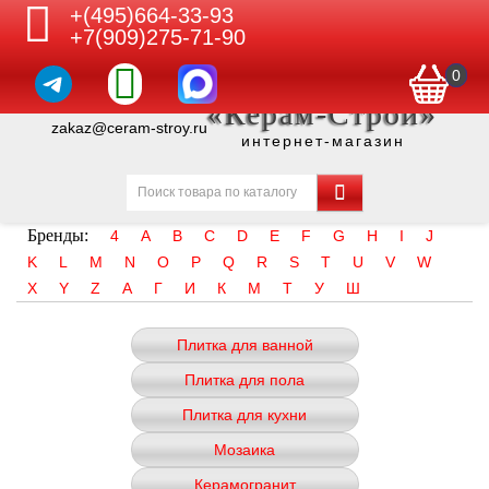
+(495)664-33-93
+7(909)275-71-90
0
«Керам-Строй»
zakaz@ceram-stroy.ru
интернет-магазин
Бренды:
4
A
B
C
D
E
F
G
H
I
J
K
L
M
N
O
P
Q
R
S
T
U
V
W
X
Y
Z
А
Г
И
К
М
Т
У
Ш
Плитка для ванной
Плитка для пола
Плитка для кухни
Мозаика
Керамогранит