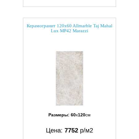
Керамогранит 120x60 Allmarble Taj Mahal
Lux MP42 Marazzi
Размеры:
60
x
120
см
Цена:
7752
р/м2