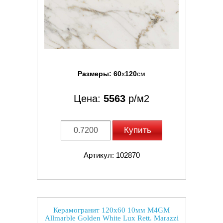
Размеры:
60
x
120
см
Цена:
5563
р/м2
Купить
Артикул: 102870
Керамогранит 120x60 10мм M4GM
Allmarble Golden White Lux Rett. Marazzi