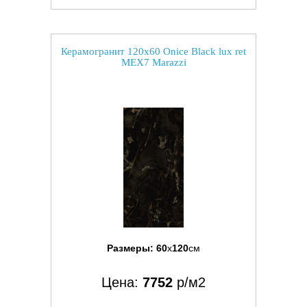
Керамогранит 120x60 Onice Black lux ret
MEX7 Marazzi
Размеры:
60
x
120
см
Цена:
7752
р/м2