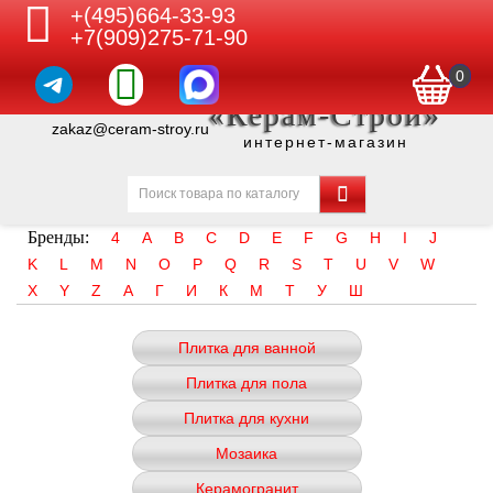
+(495)664-33-93
+7(909)275-71-90
0
«Керам-Строй»
zakaz@ceram-stroy.ru
интернет-магазин
Бренды:
4
A
B
C
D
E
F
G
H
I
J
K
L
M
N
O
P
Q
R
S
T
U
V
W
X
Y
Z
А
Г
И
К
М
Т
У
Ш
Плитка для ванной
Плитка для пола
Плитка для кухни
Мозаика
Керамогранит