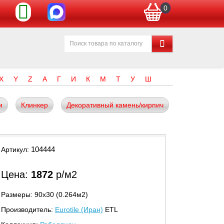
0
X
Y
Z
А
Г
И
К
М
Т
У
Ш
и
Клинкер
Декоративный камень/кирпич
104444
Артикул:
Цена:
1872
р/м2
Размеры: 90х30 (0.264м2)
Производитель:
Eurotile (Иран)
ETL