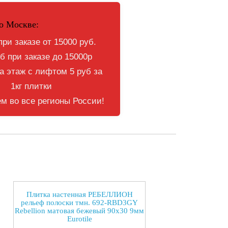
о Москве:
при заказе от 15000 руб.
б при заказе до 15000р
 этаж с лифтом 5 руб за
1кг плитки
м во все регионы России!
Плитка настенная РЕБЕЛЛИОН
рельеф полоски тмн. 692-RBD3GY
Rebellion матовая бежевый 90x30 9мм
Eurotile