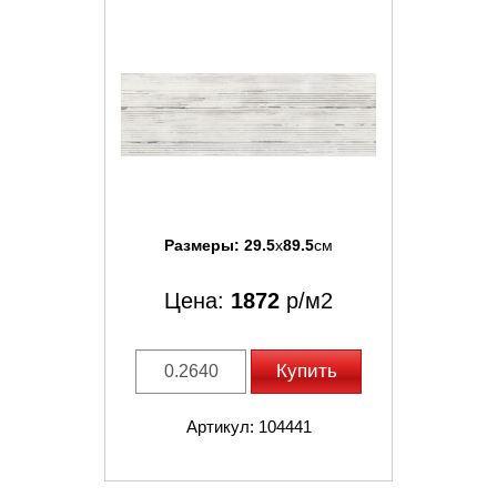
Размеры:
29.5
x
89.5
см
Цена:
1872
р/м2
Купить
Артикул: 104441