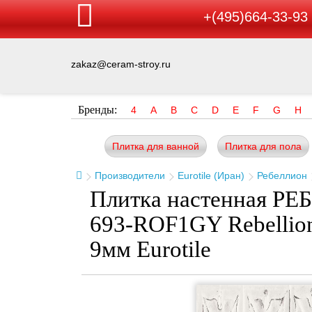
+(495)664-33-93
zakaz@ceram-stroy.ru
Бренды:
4
A
B
C
D
E
F
G
H
Плитка для ванной
Плитка для пола
Производители
Eurotile (Иран)
Ребеллион
Плитка настенная РЕ
693-ROF1GY Rebellion
9мм Eurotile