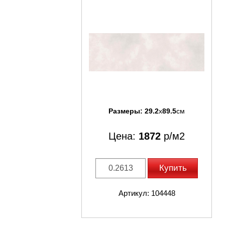
Размеры:
29.2
x
89.5
см
Цена:
1872
р/м2
Купить
Артикул: 104448