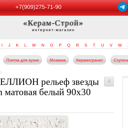
+7(909)275-71-90
«Керам-Строй»
интернет-магазин
I
J
K
L
M
N
O
P
Q
R
S
T
U
V
W
Плитка для кухни
Мозаика
Керамогранит
Ступен
БЕЛЛИОН рельеф звезды
 матовая белый 90x30