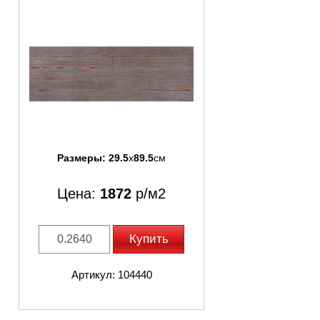
Размеры:
29.5
x
89.5
см
Цена:
1872
р/м2
Купить
Артикул: 104440