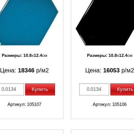
Размеры:
10.8
x
12.4
см
Размеры:
10.8
x
12.4
см
Цена:
18346
р/м2
Цена:
16053
р/м2
Купить
Купить
Артикул: 105107
Артикул: 105106