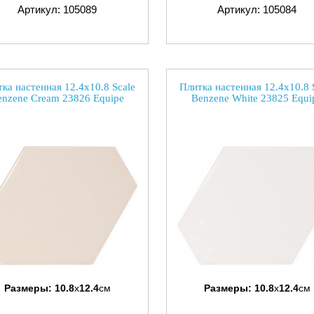
Артикул: 105089
Артикул: 105084
ка настенная 12.4x10.8 Scale
Плитка настенная 12.4x10.8 
enzene Cream 23826 Equipe
Benzene White 23825 Equi
Размеры:
10.8
x
12.4
см
Размеры:
10.8
x
12.4
см