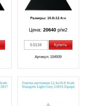
Размеры:
10.8
x
12.4
см
Цена:
20640
р/м2
Купить
Артикул: 104939
Scale
Плитка настенная 12.4x10.8 Scale
23817
Triangolo Light Grey 23816 Equipe