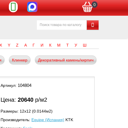
0
X
Y
Z
А
Г
И
К
М
Т
У
Ш
и
Клинкер
Декоративный камень/кирпич
104804
Артикул:
Цена:
20640
р/м2
Размеры: 12х12 (0.0144м2)
Производитель:
Equipe (Испания)
KTK