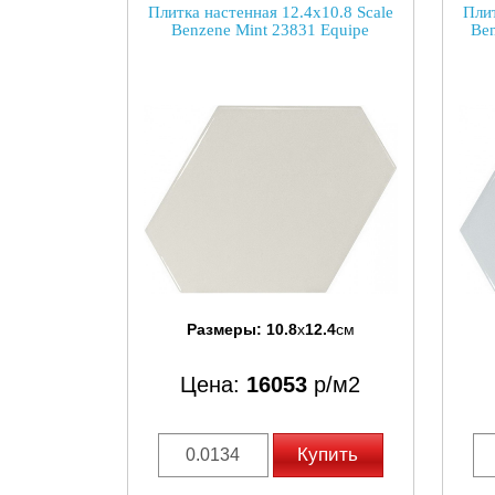
Плитка настенная 12.4x10.8 Scale
Плит
Benzene Mint 23831 Equipe
Ben
Размеры:
10.8
x
12.4
см
Цена:
16053
р/м2
Купить