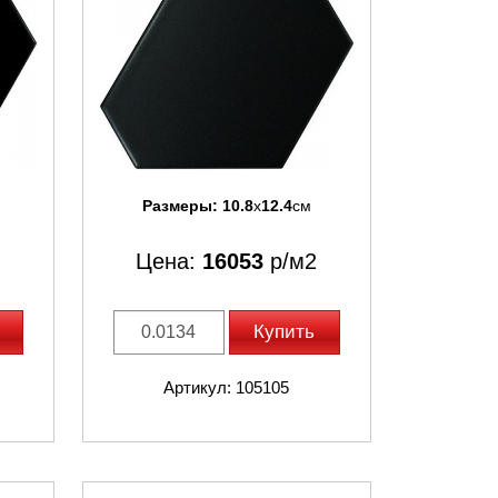
Размеры:
10.8
x
12.4
см
Цена:
16053
р/м2
Купить
Артикул: 105105