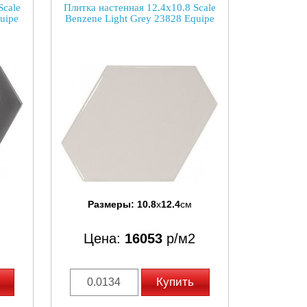
Scale
Плитка настенная 12.4x10.8 Scale
uipe
Benzene Light Grey 23828 Equipe
Размеры:
10.8
x
12.4
см
Цена:
16053
р/м2
Купить