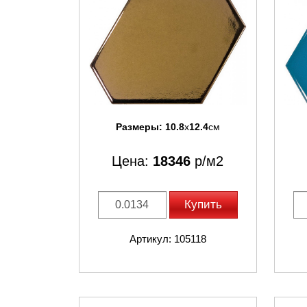
Размеры:
10.8
x
12.4
см
Цена:
18346
р/м2
Купить
Артикул: 105118