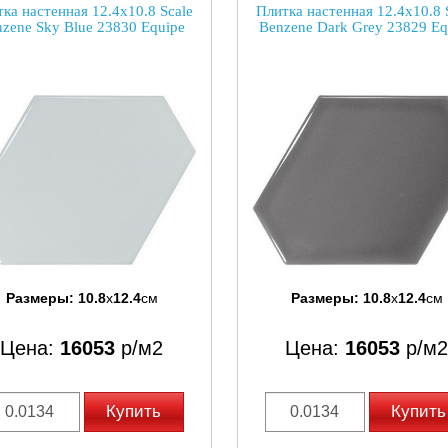
ка настенная 12.4x10.8 Scale
Плитка настенная 12.4x10.8 
zene Sky Blue 23830 Equipe
Benzene Dark Grey 23829 Eq
Размеры:
10.8
x
12.4
см
Размеры:
10.8
x
12.4
см
Цена:
16053
р/м2
Цена:
16053
р/м2
Купить
Купить