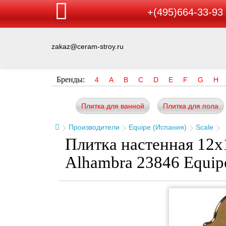
+(495)664-33-93
zakaz@ceram-stroy.ru
Бренды:
4
A
B
C
D
E
F
G
H
Плитка для ванной
Плитка для пола
Производители
Equipe (Испания)
Scale
Плитка настенная 12x1
Alhambra 23846 Equip