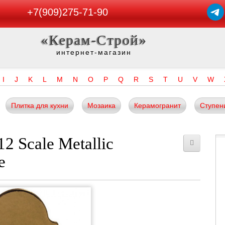
+7(909)275-71-90
«Керам-Строй»
интернет-магазин
I
J
K
L
M
N
O
P
Q
R
S
T
U
V
W
Плитка для кухни
Мозаика
Керамогранит
Ступен
2 Scale Metallic
e