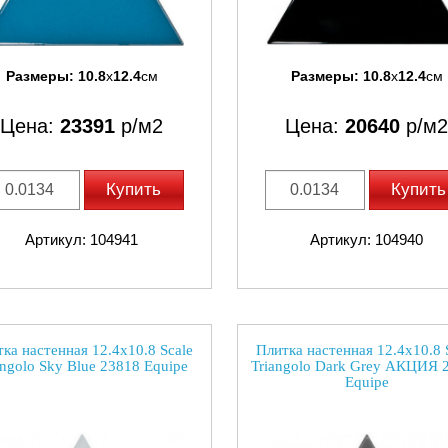
Размеры:
10.8
x
12.4
см
Размеры:
10.8
x
12.4
см
Цена:
23391
р/м2
Цена:
20640
р/м2
Купить
Купить
Артикул: 104941
Артикул: 104940
ка настенная 12.4x10.8 Scale
Плитка настенная 12.4x10.8 
angolo Sky Blue 23818 Equipe
Triangolo Dark Grey АКЦИЯ 
Equipe