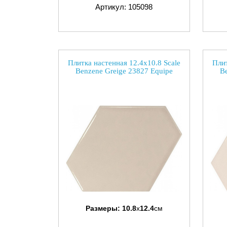
Артикул: 105098
Плитка настенная 12.4x10.8 Scale
Плит
Benzene Greige 23827 Equipe
B
Размеры:
10.8
x
12.4
см