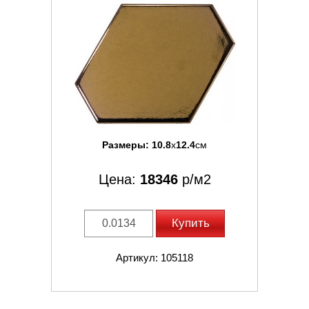
Размеры:
10.8
x
12.4
см
Цена:
18346
р/м2
Купить
Артикул: 105118