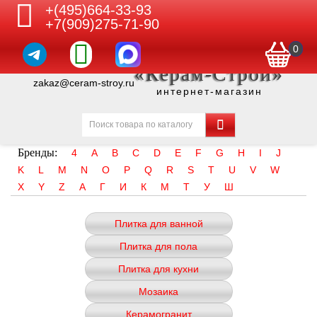
+(495)664-33-93
+7(909)275-71-90
0
«Керам-Строй»
zakaz@ceram-stroy.ru
интернет-магазин
Бренды:
4
A
B
C
D
E
F
G
H
I
J
K
L
M
N
O
P
Q
R
S
T
U
V
W
X
Y
Z
А
Г
И
К
М
Т
У
Ш
Плитка для ванной
Плитка для пола
Плитка для кухни
Мозаика
Керамогранит