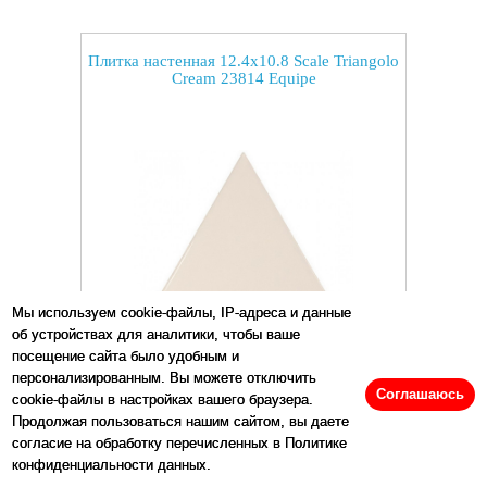
Плитка настенная 12.4x10.8 Scale Triangolo
Cream 23814 Equipe
Мы используем cookie-файлы, IP-адреса и данные
об устройствах для аналитики, чтобы ваше
посещение сайта было удобным и
Размеры:
10.8
x
12.4
см
персонализированным. Вы можете отключить
Соглашаюсь
cookie-файлы в настройках вашего браузера.
Продолжая пользоваться нашим сайтом, вы даете
Цена:
20640
р/м2
согласие на обработку перечисленных в Политике
конфиденциальности данных.