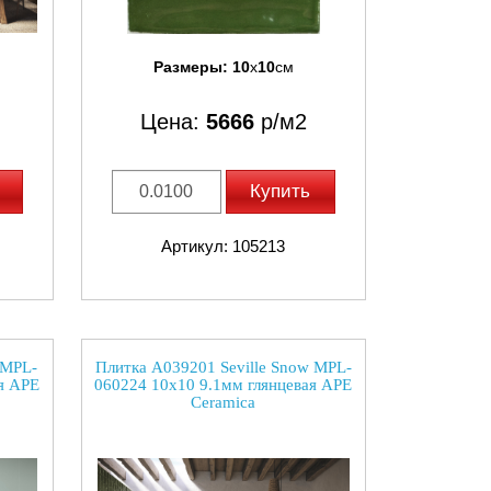
Размеры:
10
x
10
см
Цена:
5666
р/м2
Купить
Артикул: 105213
 MPL-
Плитка A039201 Seville Snow MPL-
я APE
060224 10x10 9.1мм глянцевая APE
Ceramica