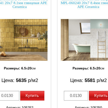
41 20x7 8.1мм глянцевая APE
MPL-060240 20x7 8.4мм глян
Ceramica
APE Ceramica
Размеры:
6.5
x
20
см
Размеры:
6.5
x
20
см
Цена:
5635
р/м2
Цена:
5581
р/м2
Купить
Купить
Артикул: 105252
Артикул: 105250