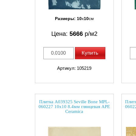
Размеры:
10
x
10
см
Цена:
5666
р/м2
Купить
Артикул: 105219
Плитка A039325 Seville Bone MPL-
Плитк
060227 10x10 8.4мм глянцевая APE
0602
Ceramica