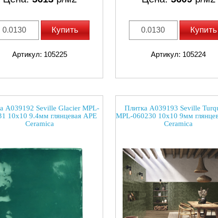
Купить
Купить
Артикул: 105225
Артикул: 105224
а A039192 Seville Glacier MPL-
Плитка A039193 Seville Turq
31 10x10 9.4мм глянцевая APE
MPL-060230 10x10 9мм глянце
Ceramica
Ceramica