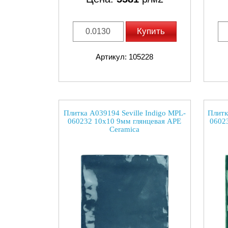
Купить
Артикул: 105228
Плитка A039194 Seville Indigo MPL-
Плитк
060232 10x10 9мм глянцевая APE
0602
Ceramica