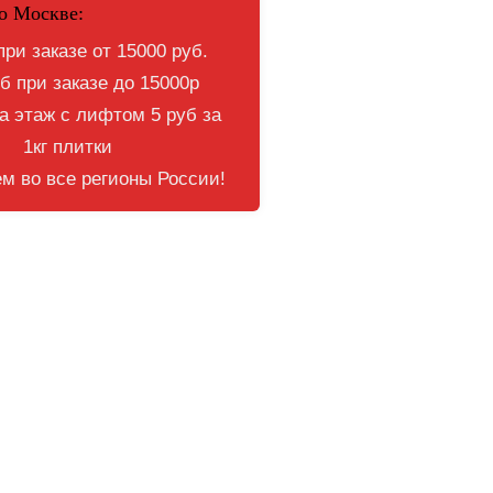
о Москве:
при заказе от 15000 руб.
б при заказе до 15000р
 этаж с лифтом 5 руб за
1кг плитки
м во все регионы России!