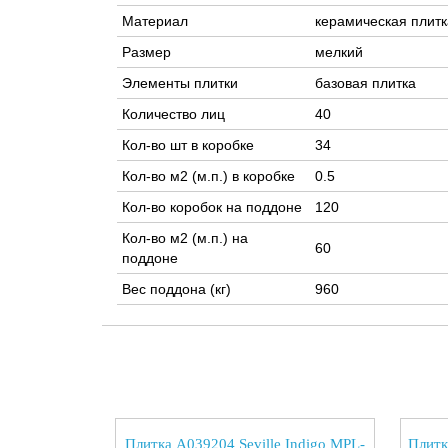
Материал
керамическая плитк
Размер
мелкий
Элементы плитки
базовая плитка
Количество лиц
40
Кол-во шт в коробке
34
Кол-во м2 (м.п.) в коробке
0.5
Кол-во коробок на поддоне
120
Кол-во м2 (м.п.) на
60
поддоне
Вес поддона (кг)
960
Плитка A039204 Seville Indigo MPL-
Плитк