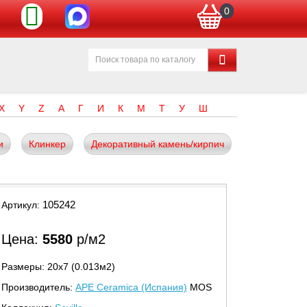
0
X
Y
Z
А
Г
И
К
М
Т
У
Ш
и
Клинкер
Декоративный камень/кирпич
105242
Артикул:
Цена:
5580
р/м2
Размеры: 20х7 (0.013м2)
Производитель:
APE Ceramica (Испания)
MOS