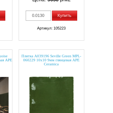
Купить
Артикул: 105223
uoise
Плитка A039196 Seville Green MPL-
вая APE
060229 10x10 9мм глянцевая APE
Ceramica