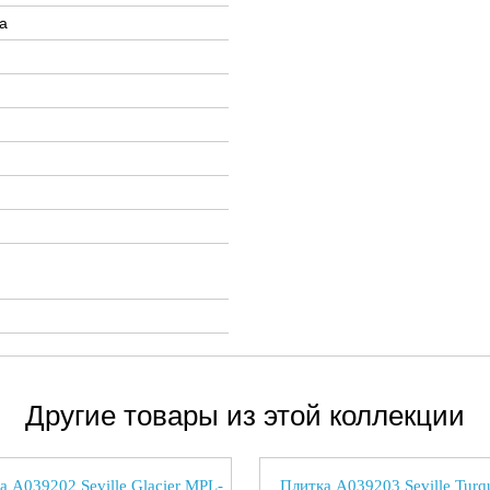
а
Другие товары из этой коллекции
а A039202 Seville Glacier MPL-
Плитка A039203 Seville Turq