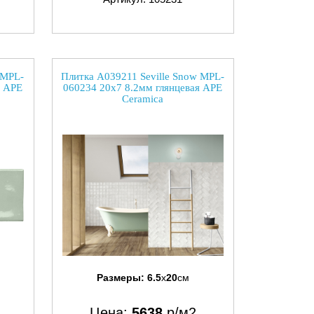
 MPL-
Плитка A039211 Seville Snow MPL-
я APE
060234 20x7 8.2мм глянцевая APE
Ceramica
Размеры:
6.5
x
20
см
Цена:
5638
р/м2