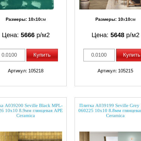
Размеры:
10
x
10
см
Размеры:
10
x
10
см
Цена:
5666
р/м2
Цена:
5648
р/м2
Купить
Купить
Артикул: 105218
Артикул: 105215
а A039200 Seville Black MPL-
Плитка A039199 Seville Grey
26 10x10 8.9мм глянцевая APE
060225 10x10 8.8мм глянцева
Ceramica
Ceramica