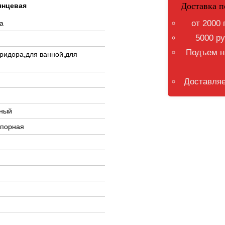
Доставка п
лянцевая
от 2000 
а
5000 ру
Подъем на
оридора,для ванной,для
Доставляе
чный
упорная