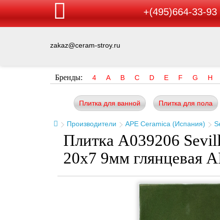
+(495)664-33-93
zakaz@ceram-stroy.ru
Бренды:
4
A
B
C
D
E
F
G
H
Плитка для ванной
Плитка для пола
Производители
APE Ceramica (Испания)
Se
Плитка A039206 Sevil
20x7 9мм глянцевая A