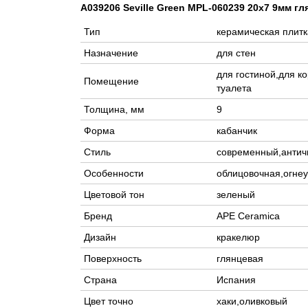
A039206 Seville Green MPL-060239 20x7 9мм г
Тип
керамическая плитк
Назначение
для стен
для гостиной,для к
Помещение
туалета
Толщина, мм
9
Форма
кабанчик
Стиль
современный,анти
Особенности
облицовочная,огне
Цветовой тон
зеленый
Бренд
APE Ceramica
Дизайн
кракелюр
Поверхность
глянцевая
Страна
Испания
Цвет точно
хаки,оливковый