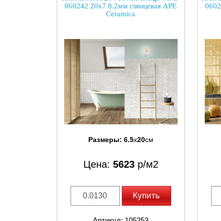
060242 20x7 8.2мм глянцевая APE
0602
Ceramica
Размеры:
6.5
x
20
см
Цена:
5623
р/м2
Купить
Артикул: 105253