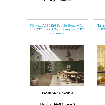
Плитка A039326 Seville Bone MPL-
Плитк
060237 20x7 8.2мм глянцевая APE
0602
Ceramica
Размеры:
6.5
x
20
см
Цена:
5581
р/м2