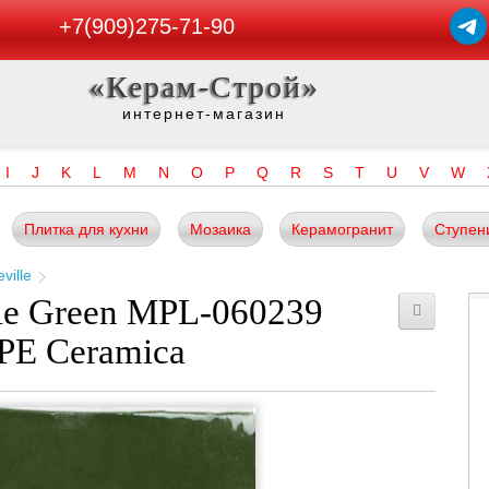
+7(909)275-71-90
«Керам-Строй»
интернет-магазин
I
J
K
L
M
N
O
P
Q
R
S
T
U
V
W
Плитка для кухни
Мозаика
Керамогранит
Ступен
ville
le Green MPL-060239
PE Ceramica