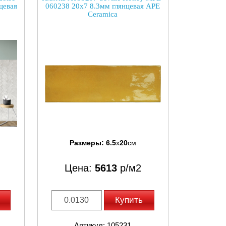
цевая
060238 20x7 8.3мм глянцевая APE
Ceramica
Размеры:
6.5
x
20
см
Цена:
5613
р/м2
Купить
Артикул: 105231