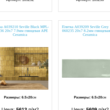
а A039210 Seville Black MPL-
Плитка A039209 Seville Grey
36 20x7 7.9мм глянцевая APE
060235 20x7 8.2мм глянцева
Ceramica
Ceramica
Размеры:
6.5
x
20
см
Размеры:
6.5
x
20
см
Цена:
5613
р/м2
Цена:
5609
р/м2