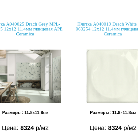
ка A040025 Drach Grey MPL-
Плитка A040019 Drach White
5 12x12 11.4мм глянцевая APE
060254 12x12 11.4мм глянцев
Ceramica
Ceramica
Размеры:
11.8
x
11.8
см
Размеры:
11.8
x
11.8
см
Цена:
8324
р/м2
Цена:
8324
р/м2