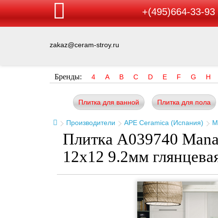
+(495)664-33-93
zakaz@ceram-stroy.ru
Бренды:
4
A
B
C
D
E
F
G
H
Плитка для ванной
Плитка для пола
Производители
APE Ceramica (Испания)
M
Плитка A039740 Mana
12x12 9.2мм глянцева