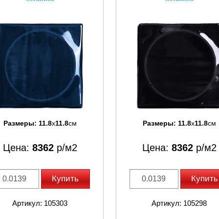
Размеры:
11.8
x
11.8
см
Размеры:
11.8
x
11.8
см
Цена:
8362
р/м2
Цена:
8362
р/м2
Купить
Купить
Артикул: 105303
Артикул: 105298