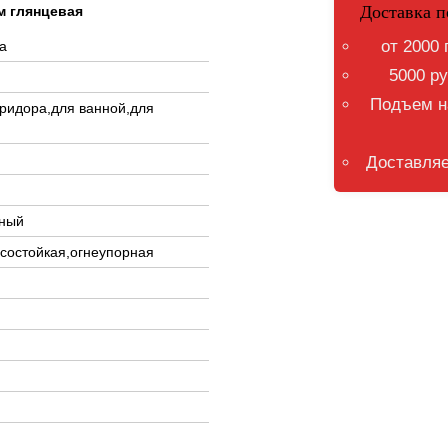
Доставка п
м глянцевая
от 2000 
а
5000 ру
Подъем на
оридора,для ванной,для
Доставляе
чный
состойкая,огнеупорная