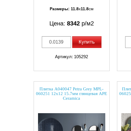
Размеры:
11.8
x
11.8
см
Цена:
8342
р/м2
Купить
Артикул: 105292
Плитка A040047 Petra Grey MPL-
Плит
060251 12x12 15.7мм глянцевая APE
06025
Ceramica