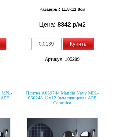
Размеры:
11.8
x
11.8
см
Цена:
8342
р/м2
Купить
Артикул: 105289
n MPL-
Плитка A039744 Mandia Navy MPL-
я APE
060248 12x12 9мм глянцевая APE
Ceramica