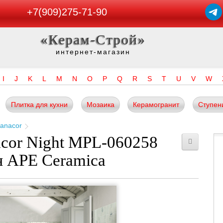
+7(909)275-71-90
«Керам-Строй»
интернет-магазин
I
J
K
L
M
N
O
P
Q
R
S
T
U
V
W
Плитка для кухни
Мозаика
Керамогранит
Ступен
anacor
cor Night MPL-060258
я APE Ceramica