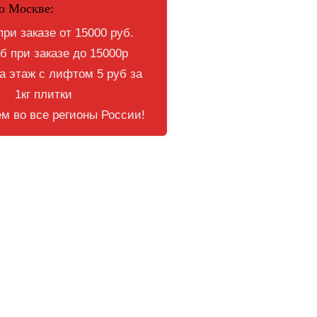
о Москве:
при заказе от 15000 руб.
б при заказе до 15000р
 этаж с лифтом 5 руб за
1кг плитки
м во все регионы России!