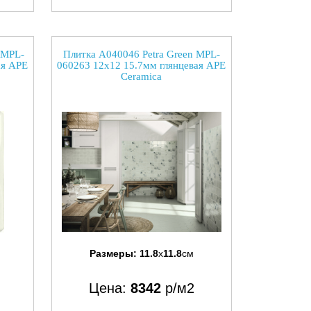
 MPL-
Плитка A040046 Petra Green MPL-
ая APE
060263 12x12 15.7мм глянцевая APE
Ceramica
Размеры:
11.8
x
11.8
см
Цена:
8342
р/м2