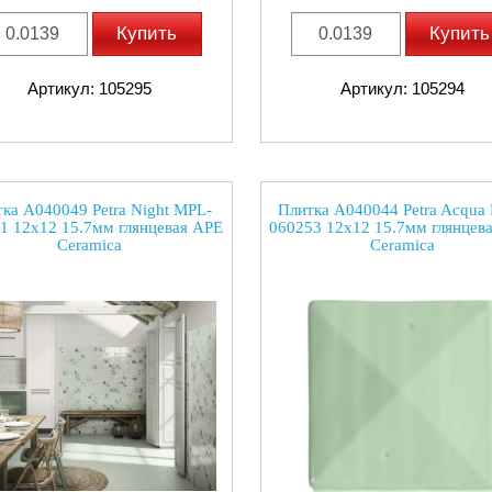
Купить
Купить
Артикул: 105295
Артикул: 105294
ка A040049 Petra Night MPL-
Плитка A040044 Petra Acqua
1 12x12 15.7мм глянцевая APE
060253 12x12 15.7мм глянцев
Ceramica
Ceramica