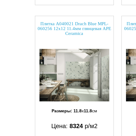
Плитка A040021 Drach Blue MPL-
Плит
060256 12x12 11.4мм глянцевая APE
06025
Ceramica
Размеры:
11.8
x
11.8
см
Цена:
8324
р/м2