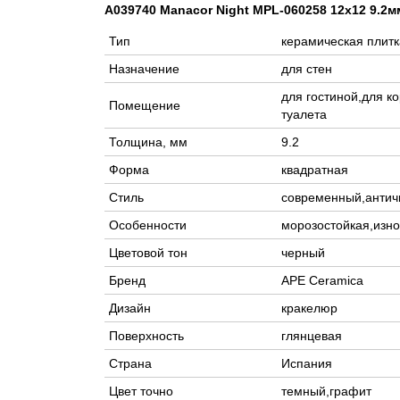
A039740 Manacor Night MPL-060258 12x12 9.2м
Тип
керамическая плитк
Назначение
для стен
для гостиной,для к
Помещение
туалета
Толщина, мм
9.2
Форма
квадратная
Стиль
современный,анти
Особенности
морозостойкая,изно
Цветовой тон
черный
Бренд
APE Ceramica
Дизайн
кракелюр
Поверхность
глянцевая
Страна
Испания
Цвет точно
темный,графит