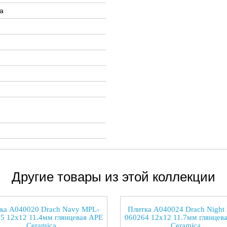
а
Другие товары из этой коллекции
ка A040020 Drach Navy MPL-
Плитка A040024 Drach Night
5 12x12 11.4мм глянцевая APE
060264 12x12 11.7мм глянцев
Ceramica
Ceramica