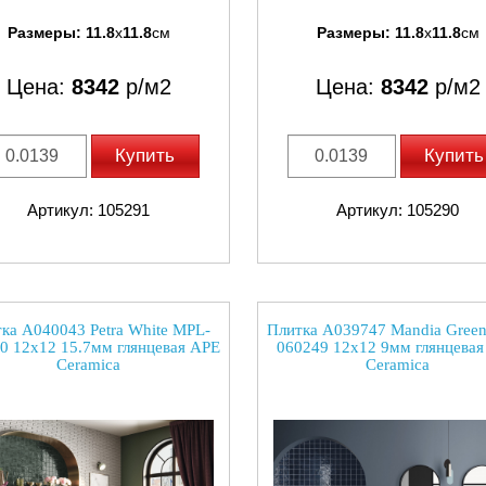
Размеры:
11.8
x
11.8
см
Размеры:
11.8
x
11.8
см
Цена:
8342
р/м2
Цена:
8342
р/м2
Купить
Купить
Артикул: 105291
Артикул: 105290
ка A040043 Petra White MPL-
Плитка A039747 Mandia Gree
0 12x12 15.7мм глянцевая APE
060249 12x12 9мм глянцева
Ceramica
Ceramica