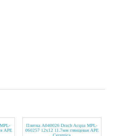
 MPL-
Плитка A040026 Drach Acqua MPL-
ая APE
060257 12x12 11.7мм глянцевая APE
Ceramica