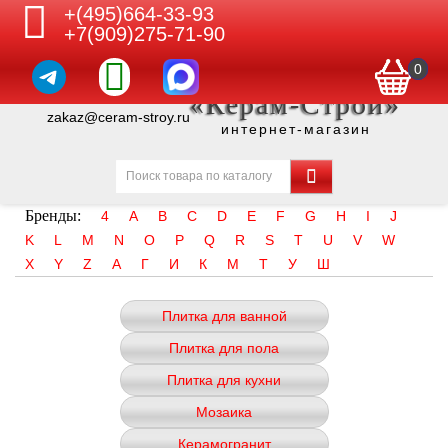
+(495)664-33-93
+7(909)275-71-90
0
«Керам-Строй»
zakaz@ceram-stroy.ru
интернет-магазин
Бренды:
4
A
B
C
D
E
F
G
H
I
J
K
L
M
N
O
P
Q
R
S
T
U
V
W
X
Y
Z
А
Г
И
К
М
Т
У
Ш
Плитка для ванной
Плитка для пола
Плитка для кухни
Мозаика
Керамогранит