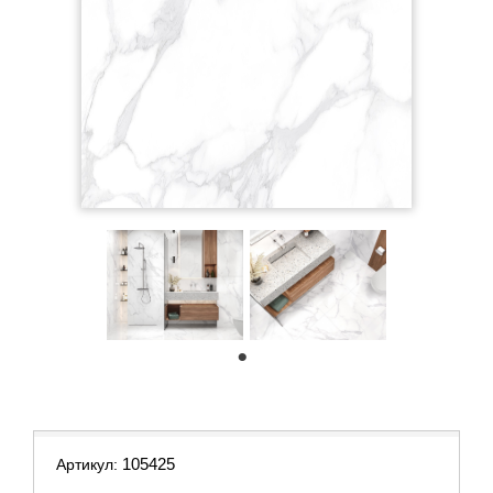
1
105425
Артикул: