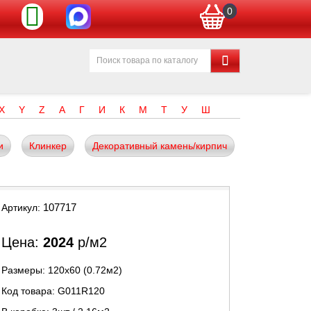
0
X
Y
Z
А
Г
И
К
М
Т
У
Ш
и
Клинкер
Декоративный камень/кирпич
107717
Артикул:
Цена:
2024
р/м2
Размеры: 120х60 (0.72м2)
Код товара: G011R120