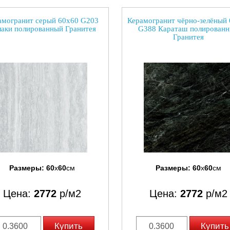
амогранит серый 60х60 G203
Керамогранит чёрно-зелёный
аки полированный Гранитея
G388 Караташ полирован
Гранитея
Размеры:
60
x
60
см
Размеры:
60
x
60
см
Цена:
2772
р/м2
Цена:
2772
р/м2
Купить
Купить