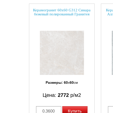
Керамогранит 60х60 G312 Синара
Кер
бежевый полированный Гранитея
Алл
Размеры:
60
x
60
см
Цена:
2772
р/м2
Купить