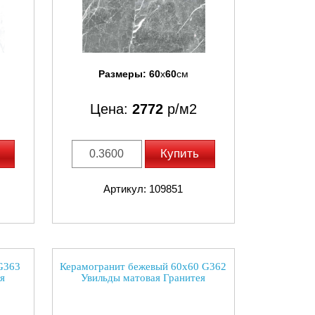
Размеры:
60
x
60
см
Цена:
2772
р/м2
Купить
Артикул: 109851
G363
Керамогранит бежевый 60х60 G362
я
Увильды матовая Гранитея