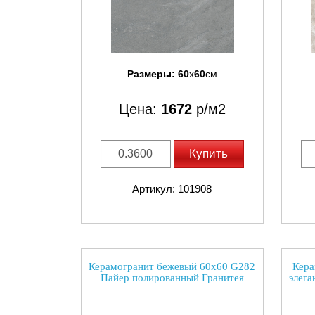
Размеры:
60
x
60
см
Цена:
1672
р/м2
Купить
Артикул: 101908
Керамогранит бежевый 60х60 G282
Кера
Пайер полированный Гранитея
элег