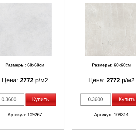
Размеры:
60
x
60
см
Размеры:
60
x
60
см
Цена:
2772
р/м2
Цена:
2772
р/м2
Купить
Купить
Артикул: 109267
Артикул: 109314