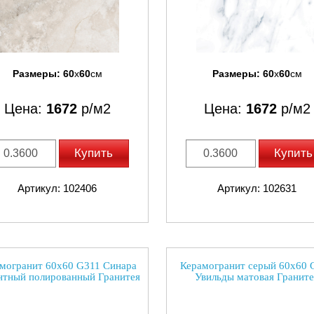
Размеры:
60
x
60
см
Размеры:
60
x
60
см
Цена:
1672
р/м2
Цена:
1672
р/м2
Купить
Купить
Артикул: 102406
Артикул: 102631
могранит 60х60 G311 Синара
Керамогранит серый 60х60 
антный полированный Гранитея
Увильды матовая Граните