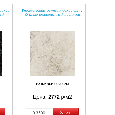
 60х60
Керамогранит бежевый 60х60 G272
ный
Куказар полированный Гранитея
Размеры:
60
x
60
см
Цена:
2772
р/м2
Купить