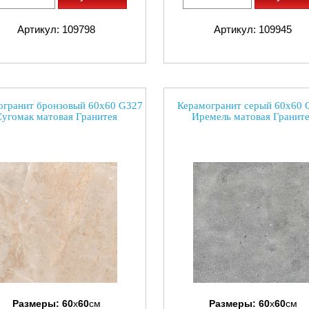
Артикул: 109798
Артикул: 109945
огранит бронзовый 60х60 G327
Керамогранит серый 60х60 
Сугомак матовая Гранитея
Иремель матовая Гранит
Размеры:
60
x
60
см
Размеры:
60
x
60
см