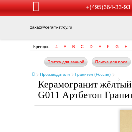
+(495)664-33-93
zakaz@ceram-stroy.ru
Бренды:
4
A
B
C
D
E
F
G
H
Плитка для ванной
Плитка для пола
Производители
Гранитея (Россия)
Керамогранит жёлтый
G011 Артбетон Грани