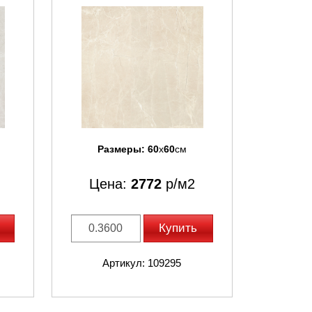
Размеры:
60
x
60
см
Цена:
2772
р/м2
Купить
Артикул: 109295