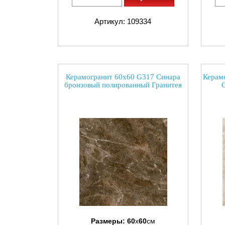
Артикул: 109334
Керамогранит 60х60 G317 Синара
Керам
бронзовый полированный Гранитея
Размеры:
60
x
60
см