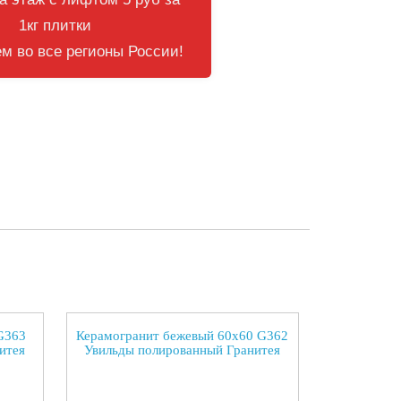
1кг плитки
м во все регионы России!
G363
Керамогранит бежевый 60х60 G362
итея
Увильды полированный Гранитея