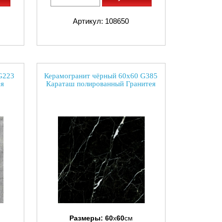
Артикул: 108650
G223
Керамогранит чёрный 60х60 G385
ея
Караташ полированный Гранитея
Размеры:
60
x
60
см