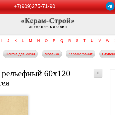
+7(909)275-71-90
«Керам-Строй»
интернет-магазин
I
J
K
L
M
N
O
P
Q
R
S
T
U
V
W
Плитка для кухни
Мозаика
Керамогранит
Ступен
 рельефный 60х120
тея