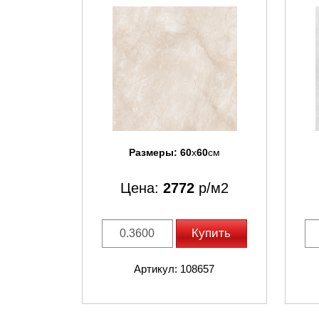
Размеры:
60
x
60
см
Цена:
2772
р/м2
Купить
Артикул: 108657