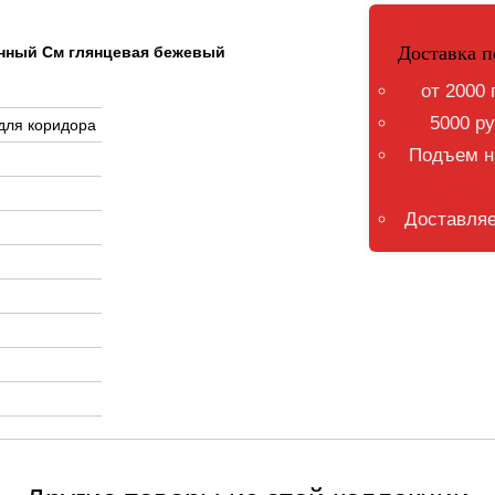
Доставка п
тенный См глянцевая бежевый
от 2000 
5000 ру
 для коридора
Подъем на
Доставляе