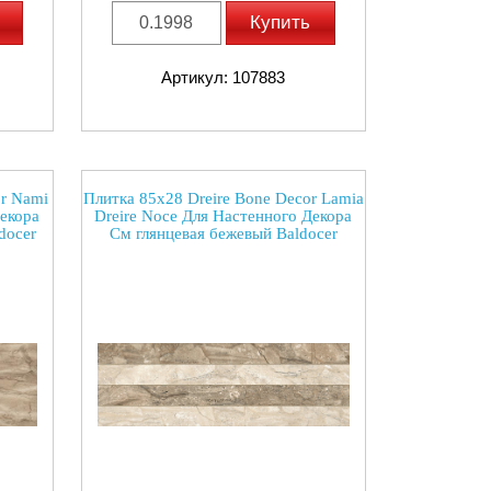
Купить
Артикул: 107883
or Nami
Плитка 85x28 Dreire Bone Decor Lamia
Декора
Dreire Noce Для Настенного Декора
docer
См глянцевая бежевый Baldocer