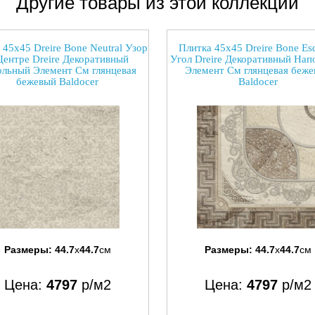
Другие товары из этой коллекции
 45x45 Dreire Bone Neutral Узор
Плитка 45x45 Dreire Bone Es
Центре Dreire Декоративный
Угол Dreire Декоративный Нап
льный Элемент См глянцевая
Элемент См глянцевая беж
бежевый Baldocer
Baldocer
Размеры:
44.7
x
44.7
см
Размеры:
44.7
x
44.7
см
Цена:
4797
р/м2
Цена:
4797
р/м2