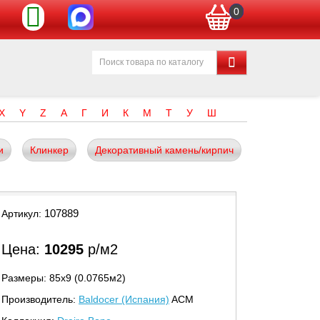
0
X
Y
Z
А
Г
И
К
М
Т
У
Ш
и
Клинкер
Декоративный камень/кирпич
107889
Артикул:
Цена:
10295
р/м2
Размеры: 85х9 (0.0765м2)
Производитель:
Baldocer (Испания)
ACM