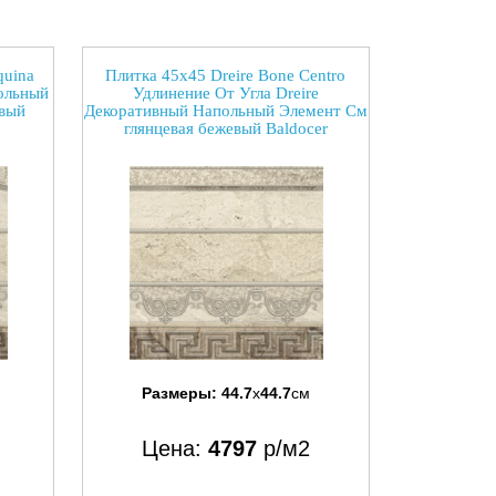
quina
Плитка 45x45 Dreire Bone Centro
ольный
Удлинение От Угла Dreire
евый
Декоративный Напольный Элемент См
глянцевая бежевый Baldocer
Размеры:
44.7
x
44.7
см
Цена:
4797
р/м2