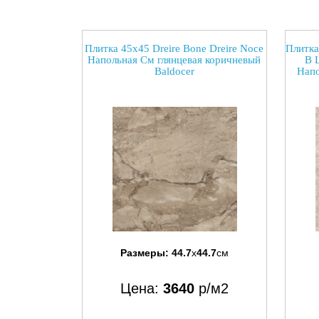
Плитка 45x45 Dreire Bone Dreire Noce
Плитка
Напольная См глянцевая коричневый
В 
Baldocer
Напо
Размеры:
44.7
x
44.7
см
Цена:
3640
р/м2