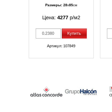
Размеры:
28
x
85
см
Цена:
4277
р/м2
Купить
Артикул: 107849