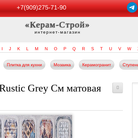
+7(909)275-71-90
«Керам-Строй»
интернет-магазин
I
J
K
L
M
N
O
P
Q
R
S
T
U
V
W
Плитка для кухни
Мозаика
Керамогранит
Ступен
Rustic Grey См матовая