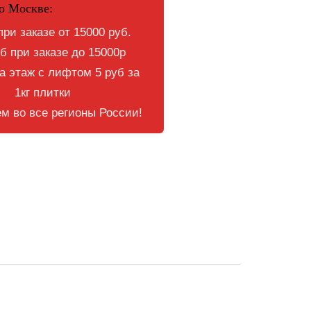
о Москве:
при заказе от 15000 руб.
б при заказе до 15000р
 этаж с лифтом 5 руб за
1кг плитки
м во все регионы России!