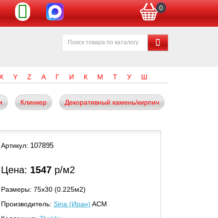
0
X
Y
Z
А
Г
И
К
М
Т
У
Ш
и
Клинкер
Декоративный камень/кирпич
107895
Артикул:
Цена:
1547
р/м2
Размеры: 75х30 (0.225м2)
Производитель:
Sina (Иран)
ACM