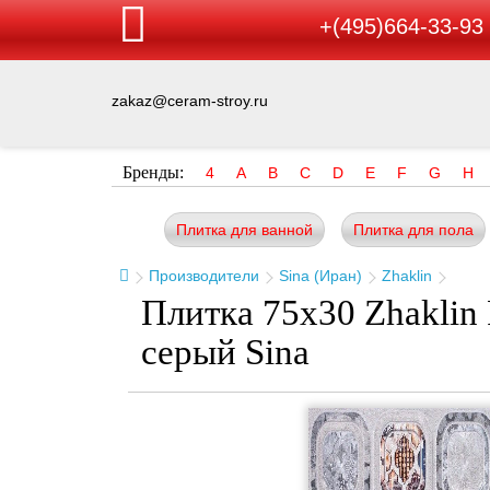
+(495)664-33-93
zakaz@ceram-stroy.ru
Бренды:
4
A
B
C
D
E
F
G
H
Плитка для ванной
Плитка для пола
Производители
Sina (Иран)
Zhaklin
Плитка 75x30 Zhaklin 
серый Sina