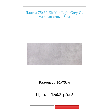
Плитка 75x30 Zhaklin Light Grey См
матовая серый Sina
Размеры:
30
x
75
см
Цена:
1547
р/м2