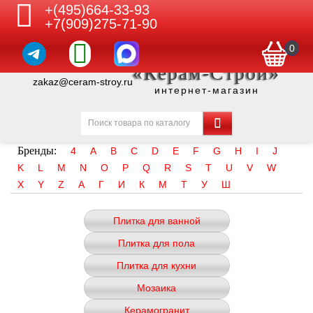
+(495)664-33-93
+7(909)275-71-90
0
«Керам-Строй»
zakaz@ceram-stroy.ru
интернет-магазин
Бренды:
4
A
B
C
D
E
F
G
H
I
J
K
L
M
N
O
P
Q
R
S
T
U
V
W
X
Y
Z
А
Г
И
К
М
Т
У
Ш
Плитка для ванной
Плитка для пола
Плитка для кухни
Мозаика
Керамогранит