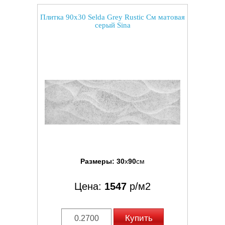
Плитка 90x30 Selda Grey Rustic См матовая
серый Sina
Размеры:
30
x
90
см
Цена:
1547
р/м2
Купить