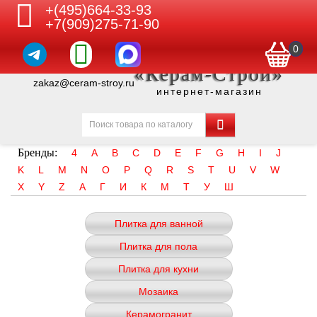
+(495)664-33-93
+7(909)275-71-90
0
«Керам-Строй»
zakaz@ceram-stroy.ru
интернет-магазин
Бренды:
4
A
B
C
D
E
F
G
H
I
J
K
L
M
N
O
P
Q
R
S
T
U
V
W
X
Y
Z
А
Г
И
К
М
Т
У
Ш
Плитка для ванной
Плитка для пола
Плитка для кухни
Мозаика
Керамогранит