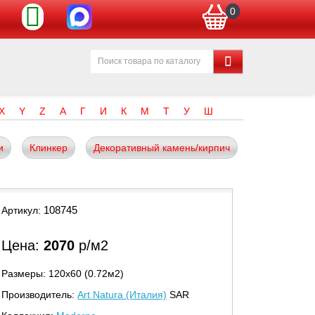
0
X
Y
Z
А
Г
И
К
М
Т
У
Ш
и
Клинкер
Декоративный камень/кирпич
108745
Артикул:
Цена:
2070
р/м2
Размеры: 120х60 (0.72м2)
Производитель:
Art Natura (Италия)
SAR