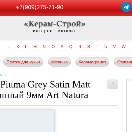
+7(909)275-71-90
«Керам-Строй»
интернет-магазин
I
J
K
L
M
N
O
P
Q
R
S
T
U
V
W
Плитка для кухни
Мозаика
Керамогранит
Ступен
no
Piuma Grey Satin Matt
нный 9мм Art Natura