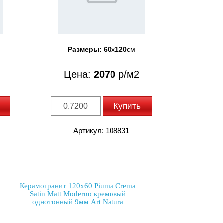
Размеры:
60
x
120
см
Цена:
2070
р/м2
Купить
Артикул: 108831
Керамогранит 120x60 Piuma Crema
Satin Matt Moderno кремовый
однотонный 9мм Art Natura