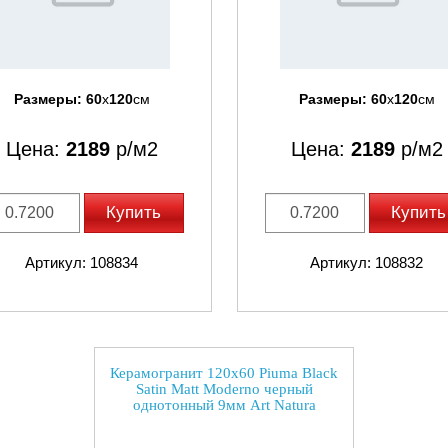
Размеры:
60
x
120
см
Размеры:
60
x
120
см
Цена:
2189
р/м2
Цена:
2189
р/м2
Купить
Купить
Артикул: 108834
Артикул: 108832
Керамогранит 120x60 Piuma Black
Satin Matt Moderno черный
однотонный 9мм Art Natura