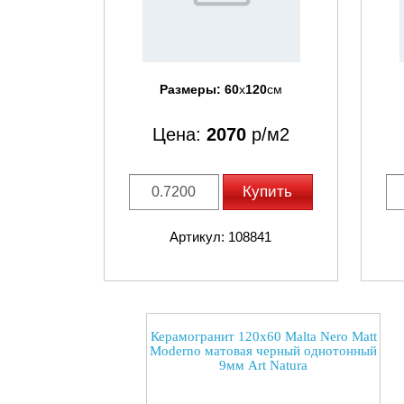
Размеры:
60
x
120
см
Цена:
2070
р/м2
Купить
Артикул: 108841
Керамогранит 120x60 Malta Nero Matt
Moderno матовая черный однотонный
9мм Art Natura