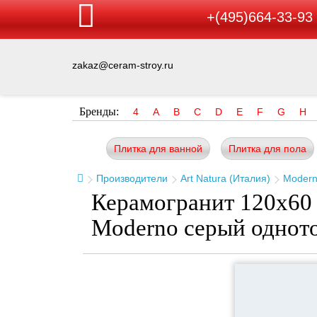
+(495)664-33-93
zakaz@ceram-stroy.ru
Бренды:
4
A
B
C
D
E
F
G
H
Плитка для ванной
Плитка для пола
Производители
Art Natura (Италия)
Moder
Керамогранит 120x60 
Moderno серый одното