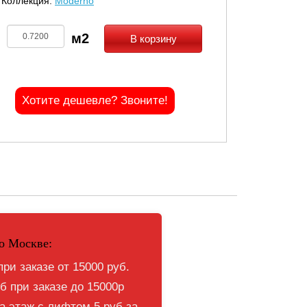
Коллекция:
Moderno
В корзину
Хотите дешевле? Звоните!
о Москве:
при заказе от 15000 руб.
б при заказе до 15000р
 этаж с лифтом 5 руб за