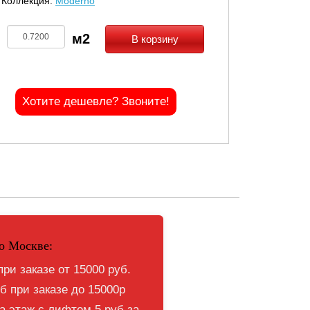
Коллекция:
Moderno
В корзину
Хотите дешевле? Звоните!
о Москве:
при заказе от 15000 руб.
б при заказе до 15000р
 этаж с лифтом 5 руб за