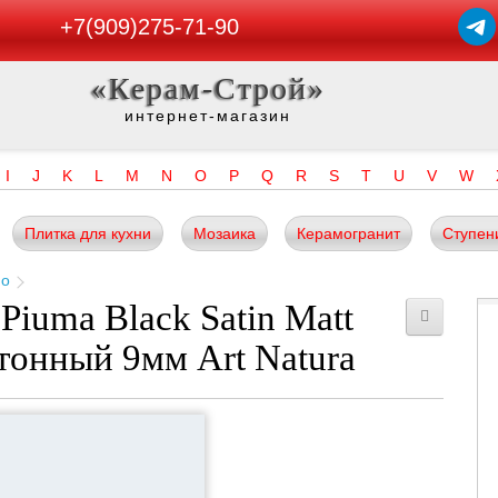
+7(909)275-71-90
«Керам-Строй»
интернет-магазин
I
J
K
L
M
N
O
P
Q
R
S
T
U
V
W
Плитка для кухни
Мозаика
Керамогранит
Ступен
no
iuma Black Satin Matt
тонный 9мм Art Natura