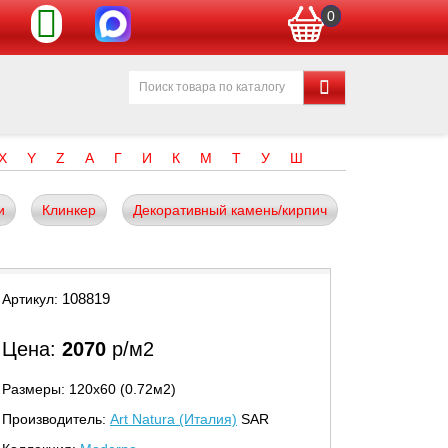
0
X
Y
Z
А
Г
И
К
М
Т
У
Ш
и
Клинкер
Декоративный камень/кирпич
108819
Артикул:
Цена:
2070
р/м2
Размеры: 120х60 (0.72м2)
Производитель:
Art Natura (Италия)
SAR