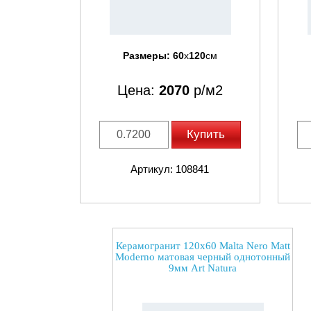
Размеры:
60
x
120
см
Цена:
2070
р/м2
Купить
Артикул: 108841
Керамогранит 120x60 Malta Nero Matt
Moderno матовая черный однотонный
9мм Art Natura