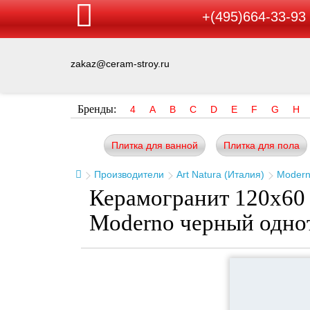
+(495)664-33-93
zakaz@ceram-stroy.ru
Бренды:
4
A
B
C
D
E
F
G
H
Плитка для ванной
Плитка для пола
Производители
Art Natura (Италия)
Moder
Керамогранит 120x60 P
Moderno черный одно