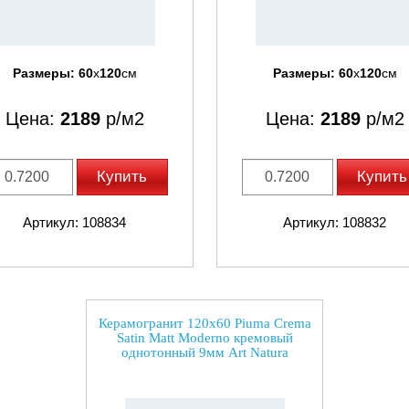
Размеры:
60
x
120
см
Размеры:
60
x
120
см
Цена:
2189
р/м2
Цена:
2189
р/м2
Купить
Купить
Артикул: 108834
Артикул: 108832
Керамогранит 120x60 Piuma Crema
Satin Matt Moderno кремовый
однотонный 9мм Art Natura