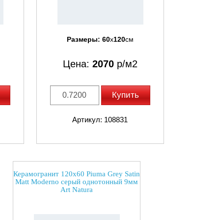
Размеры:
60
x
120
см
Цена:
2070
р/м2
Купить
Артикул: 108831
Керамогранит 120x60 Piuma Grey Satin
Matt Moderno серый однотонный 9мм
Art Natura