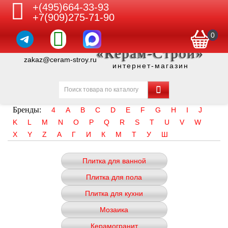
+(495)664-33-93
+7(909)275-71-90
0
«Керам-Строй»
zakaz@ceram-stroy.ru
интернет-магазин
Бренды:
4
A
B
C
D
E
F
G
H
I
J
K
L
M
N
O
P
Q
R
S
T
U
V
W
X
Y
Z
А
Г
И
К
М
Т
У
Ш
Плитка для ванной
Плитка для пола
Плитка для кухни
Мозаика
Керамогранит