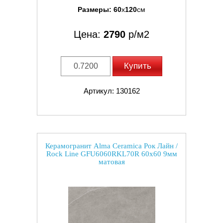
Размеры:
60
x
120
см
Цена:
2790
р/м2
Купить
Артикул: 130162
Керамогранит Alma Ceramica Рок Лайн /
Rock Line GFU6060RKL70R 60x60 9мм
матовая