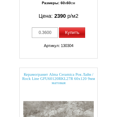
Размеры:
60
x
60
см
Цена:
2390
р/м2
Купить
Артикул: 130304
Керамогранит Alma Ceramica Рок Лайн /
Rock Line GFU60120RKL27R 60x120 9мм
матовая