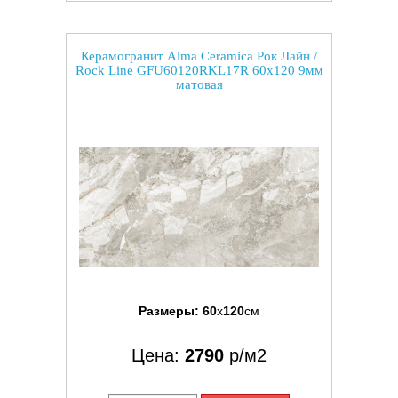
Керамогранит Alma Ceramica Рок Лайн /
Rock Line GFU60120RKL17R 60x120 9мм
матовая
Размеры:
60
x
120
см
Цена:
2790
р/м2