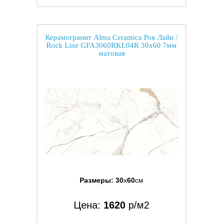
Керамогранит Alma Ceramica Рок Лайн /
Rock Line GFA3060RKL04R 30x60 7мм
матовая
Размеры:
30
x
60
см
Цена:
1620
р/м2