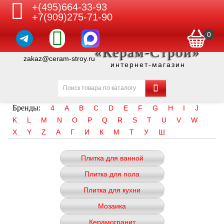
+(495)664-33-93
+7(909)275-71-90
0
«Керам-Строй»
zakaz@ceram-stroy.ru
интернет-магазин
Бренды:
4
A
B
C
D
E
F
G
H
I
J
K
L
M
N
O
P
Q
R
S
T
U
V
W
X
Y
Z
А
Г
И
К
М
Т
У
Ш
Плитка для ванной
Плитка для пола
Плитка для кухни
Мозаика
Керамогранит