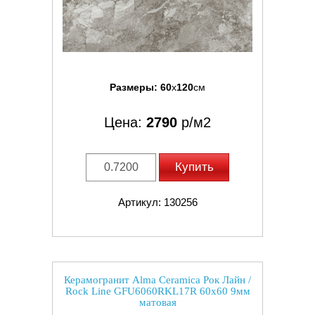
Размеры:
60
x
120
см
Цена:
2790
р/м2
Купить
Артикул: 130256
Керамогранит Alma Ceramica Рок Лайн /
Rock Line GFU6060RKL17R 60x60 9мм
матовая