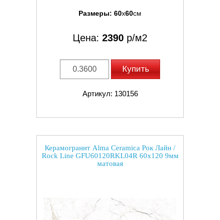
Размеры:
60
x
60
см
Цена:
2390
р/м2
Купить
Артикул: 130156
Керамогранит Alma Ceramica Рок Лайн /
Rock Line GFU60120RKL04R 60x120 9мм
матовая