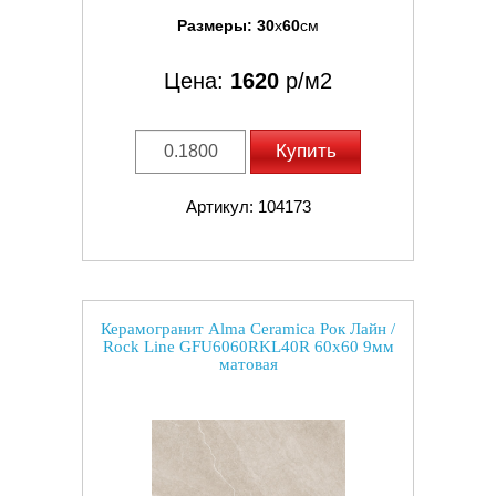
Размеры:
30
x
60
см
Цена:
1620
р/м2
Купить
Артикул: 104173
Керамогранит Alma Ceramica Рок Лайн /
Rock Line GFU6060RKL40R 60x60 9мм
матовая