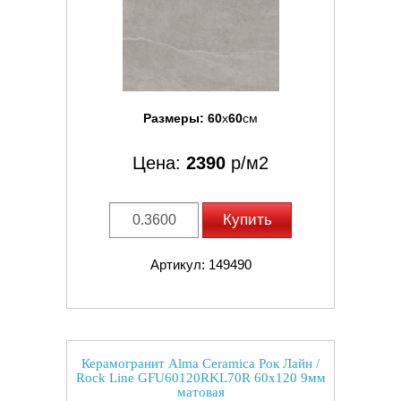
Размеры:
60
x
60
см
Цена:
2390
р/м2
Купить
Артикул: 149490
Керамогранит Alma Ceramica Рок Лайн /
Rock Line GFU60120RKL70R 60x120 9мм
матовая