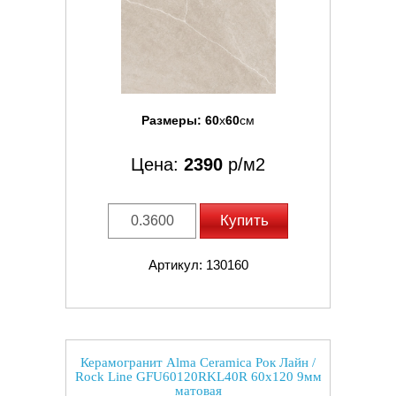
Размеры:
60
x
60
см
Цена:
2390
р/м2
Купить
Артикул: 130160
Керамогранит Alma Ceramica Рок Лайн /
Rock Line GFU60120RKL40R 60x120 9мм
матовая