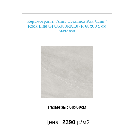
Керамогранит Alma Ceramica Рок Лайн /
Rock Line GFU6060RKL07R 60x60 9мм
матовая
Размеры:
60
x
60
см
Цена:
2390
р/м2