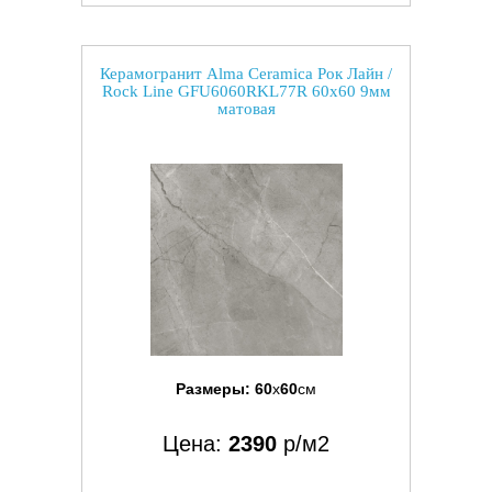
Керамогранит Alma Ceramica Рок Лайн /
Rock Line GFU6060RKL77R 60x60 9мм
матовая
Размеры:
60
x
60
см
Цена:
2390
р/м2