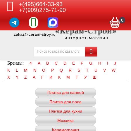
+(495)664-33-93
+7(909)275-71-90
0
«Керам-Строй»
zakaz@ceram-stroy.ru
интернет-магазин
Бренды:
4
A
B
C
D
E
F
G
H
I
J
K
L
M
N
O
P
Q
R
S
T
U
V
W
X
Y
Z
А
Г
И
К
М
Т
У
Ш
Плитка для ванной
Плитка для пола
Плитка для кухни
Мозаика
Керамогранит