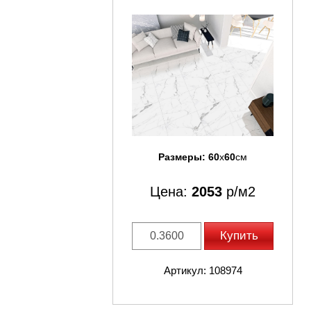
Размеры:
60
x
60
см
Цена:
2053
р/м2
Купить
Артикул: 108974