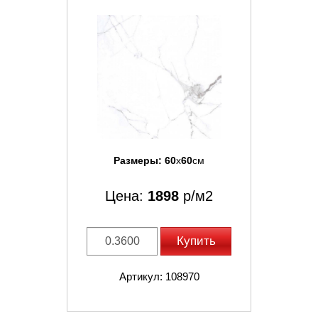
Размеры:
60
x
60
см
Цена:
1898
р/м2
Купить
Артикул: 108970