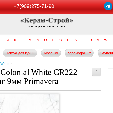
+7(909)275-71-90
«Керам-Строй»
интернет-магазин
I
J
K
L
M
N
O
P
Q
R
S
T
U
V
W
Плитка для кухни
Мозаика
Керамогранит
Ступен
 White
Colonial White CR222
нг 9мм Primavera