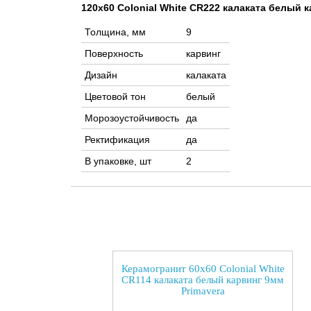
120x60 Colonial White CR222 калаката белый 
Толщина, мм
9
Поверхность
карвинг
Дизайн
калаката
Цветовой тон
белый
Морозоустойчивость
да
Ректификация
да
В упаковке, шт
2
Керамогранит 60x60 Colonial White
CR114 калаката белый карвинг 9мм
Primavera