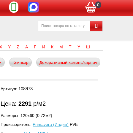
0
X
Y
Z
А
Г
И
К
М
Т
У
Ш
и
Клинкер
Декоративный камень/кирпич
108973
Артикул:
Цена:
2291
р/м2
Размеры: 120х60 (0.72м2)
Производитель:
Primavera (Индия)
PVE