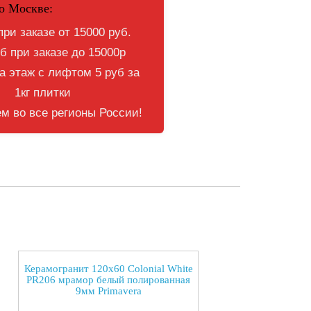
о Москве:
при заказе от 15000 руб.
б при заказе до 15000р
 этаж с лифтом 5 руб за
1кг плитки
м во все регионы России!
Керамогранит 120x60 Colonial White
PR206 мрамор белый полированная
9мм Primavera