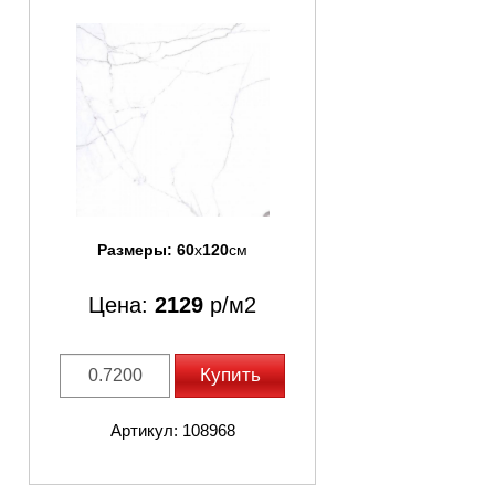
Размеры:
60
x
120
см
Цена:
2129
р/м2
Купить
Артикул: 108968