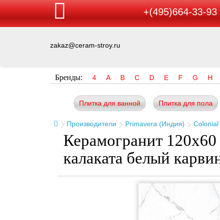
+(495)664-33-93
zakaz@ceram-stroy.ru
Бренды:
4
A
B
C
D
E
F
G
H
Плитка для ванной
Плитка для пола
Производители
Primavera (Индия)
Colonial
Керамогранит 120x60 
калаката белый карви