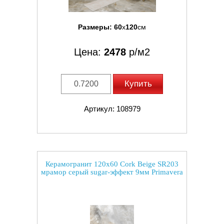
Размеры:
60
x
120
см
Цена:
2478
р/м2
Купить
Артикул: 108979
Керамогранит 120x60 Cork Beige SR203
мрамор серый sugar-эффект 9мм Primavera