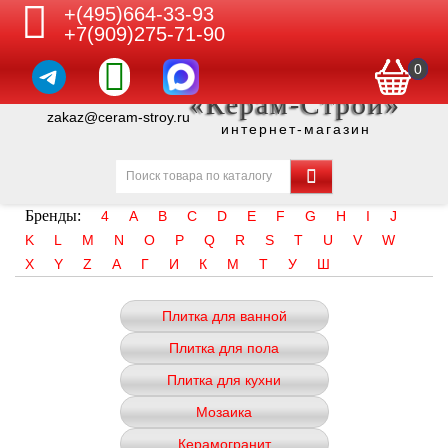
+(495)664-33-93
+7(909)275-71-90
0
«Керам-Строй»
zakaz@ceram-stroy.ru
интернет-магазин
Бренды:
4
A
B
C
D
E
F
G
H
I
J
K
L
M
N
O
P
Q
R
S
T
U
V
W
X
Y
Z
А
Г
И
К
М
Т
У
Ш
Плитка для ванной
Плитка для пола
Плитка для кухни
Мозаика
Керамогранит