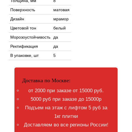
Толщина, мм
8
Поверхность
матовая
Дизайн
мрамор
Цветовой тон
белый
Морозоустойчивость
да
Ректификация
да
В упаковке, шт
5
Доставка по Москве:
от 2000 при заказе от 15000 руб.
5000 руб при заказе до 15000р
Подъем на этаж с лифтом 5 руб за
1кг плитки
Доставляем во все регионы России!