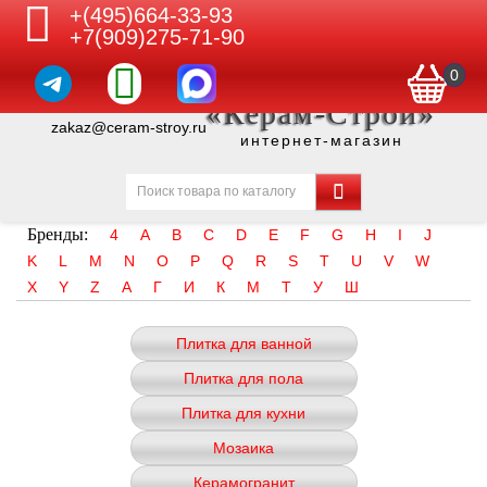
+(495)664-33-93
+7(909)275-71-90
0
«Керам-Строй»
zakaz@ceram-stroy.ru
интернет-магазин
Бренды:
4
A
B
C
D
E
F
G
H
I
J
K
L
M
N
O
P
Q
R
S
T
U
V
W
X
Y
Z
А
Г
И
К
М
Т
У
Ш
Плитка для ванной
Плитка для пола
Плитка для кухни
Мозаика
Керамогранит