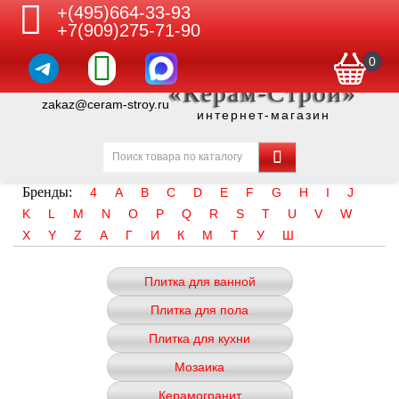
+(495)664-33-93
+7(909)275-71-90
0
«Керам-Строй»
zakaz@ceram-stroy.ru
интернет-магазин
Бренды:
4
A
B
C
D
E
F
G
H
I
J
K
L
M
N
O
P
Q
R
S
T
U
V
W
X
Y
Z
А
Г
И
К
М
Т
У
Ш
Плитка для ванной
Плитка для пола
Плитка для кухни
Мозаика
Керамогранит