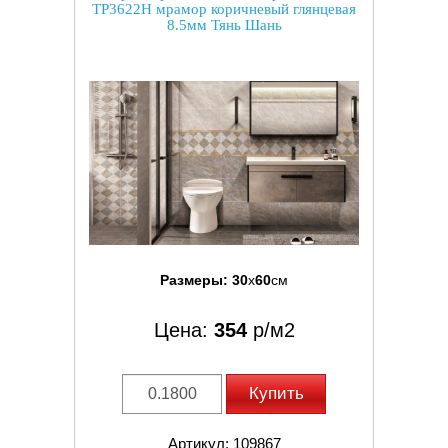
TP3622H мрамор коричневый глянцевая
8.5мм Тянь Шань
Размеры:
30
x
60
см
Цена:
354
р/м2
Купить
Артикул: 109867