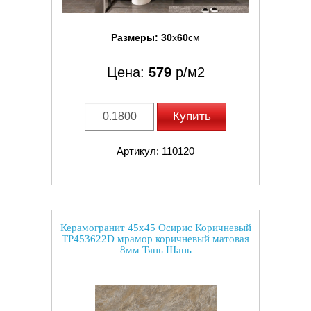
Размеры:
30
x
60
см
Цена:
579
р/м2
Купить
Артикул: 110120
Керамогранит 45x45 Осирис Коричневый
TP453622D мрамор коричневый матовая
8мм Тянь Шань