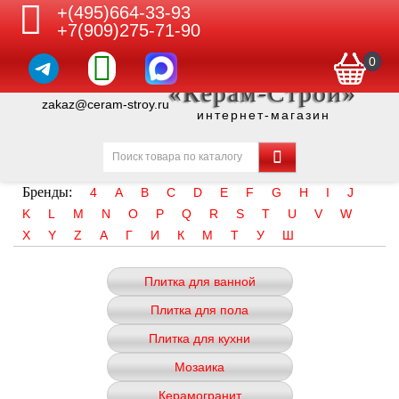
+(495)664-33-93
+7(909)275-71-90
0
«Керам-Строй»
zakaz@ceram-stroy.ru
интернет-магазин
Бренды:
4
A
B
C
D
E
F
G
H
I
J
K
L
M
N
O
P
Q
R
S
T
U
V
W
X
Y
Z
А
Г
И
К
М
Т
У
Ш
Плитка для ванной
Плитка для пола
Плитка для кухни
Мозаика
Керамогранит