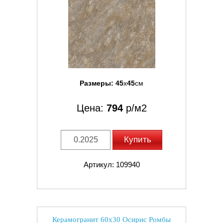
Размеры:
45
x
45
см
Цена:
794
р/м2
Купить
Артикул: 109940
Керамогранит 60x30 Осирис Ромбы