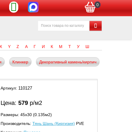
0
X
Y
Z
А
Г
И
К
М
Т
У
Ш
и
Клинкер
Декоративный камень/кирпич
110127
Артикул:
Цена:
579
р/м2
Размеры: 45х30 (0.135м2)
Производитель:
Тянь Шань (Киргизия)
PVE