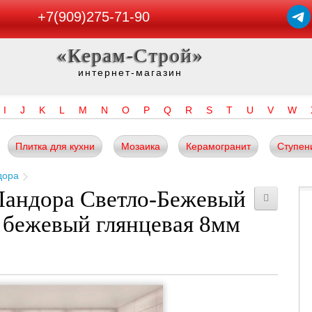
+7(909)275-71-90
«Керам-Строй»
интернет-магазин
I
J
K
L
M
N
O
P
Q
R
S
T
U
V
W
Плитка для кухни
Мозаика
Керамогранит
Ступен
дора
Пандора Светло-Бежевый
бежевый глянцевая 8мм