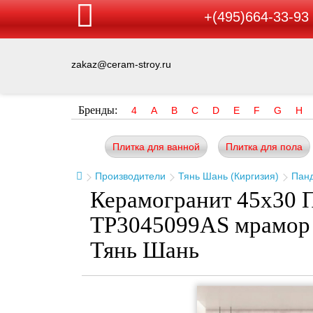
+(495)664-33-93
zakaz@ceram-stroy.ru
Бренды:
4
A
B
C
D
E
F
G
H
Плитка для ванной
Плитка для пола
Производители
Тянь Шань (Киргизия)
Пан
Керамогранит 45x30 
TP3045099AS мрамор 
Тянь Шань