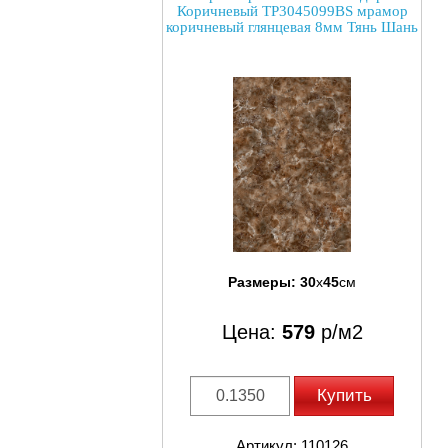
Коричневый TP3045099BS мрамор
коричневый глянцевая 8мм Тянь Шань
Размеры:
30
x
45
см
Цена:
579
р/м2
Купить
Артикул: 110126