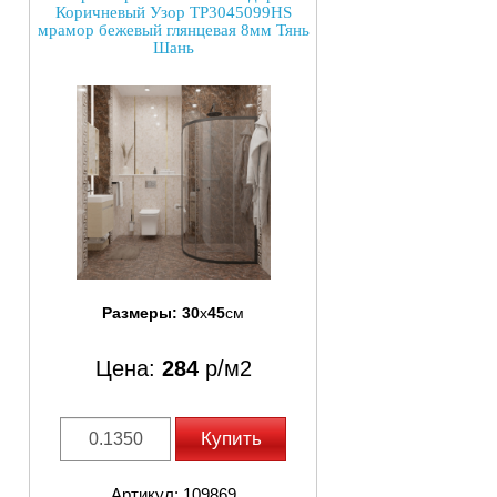
Коричневый Узор TP3045099HS
мрамор бежевый глянцевая 8мм Тянь
Шань
Размеры:
30
x
45
см
Цена:
284
р/м2
Купить
Артикул: 109869