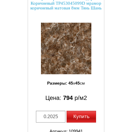
Коричневый TP453045099D мрамор
коричневый матовая 8мм Тянь Шань
Размеры:
45
x
45
см
Цена:
794
р/м2
Купить
Артикул: 109941