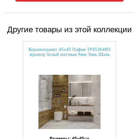
Другие товары из этой коллекции
Керамогранит 45x45 Пафия TP453648D
мрамор белый матовая 9мм Тянь Шань
Размеры:
45
x
45
см