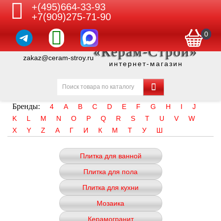
+(495)664-33-93
+7(909)275-71-90
0
«Керам-Строй»
zakaz@ceram-stroy.ru
интернет-магазин
Бренды:
4
A
B
C
D
E
F
G
H
I
J
K
L
M
N
O
P
Q
R
S
T
U
V
W
X
Y
Z
А
Г
И
К
М
Т
У
Ш
Плитка для ванной
Плитка для пола
Плитка для кухни
Мозаика
Керамогранит