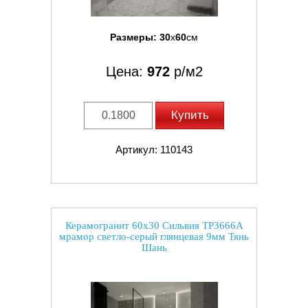
Размеры:
30
x
60
см
Цена:
972
р/м2
Купить
Артикул: 110143
Керамогранит 60x30 Сильвия TP3666A
мрамор светло-серый глянцевая 9мм Тянь
Шань