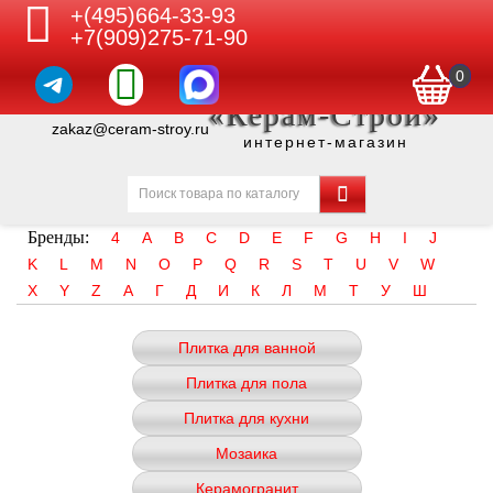
+(495)664-33-93
+7(909)275-71-90
0
«Керам-Строй»
zakaz@ceram-stroy.ru
интернет-магазин
Бренды:
4
A
B
C
D
E
F
G
H
I
J
K
L
M
N
O
P
Q
R
S
T
U
V
W
X
Y
Z
А
Г
Д
И
К
Л
М
Т
У
Ш
Плитка для ванной
Плитка для пола
Плитка для кухни
Мозаика
Керамогранит