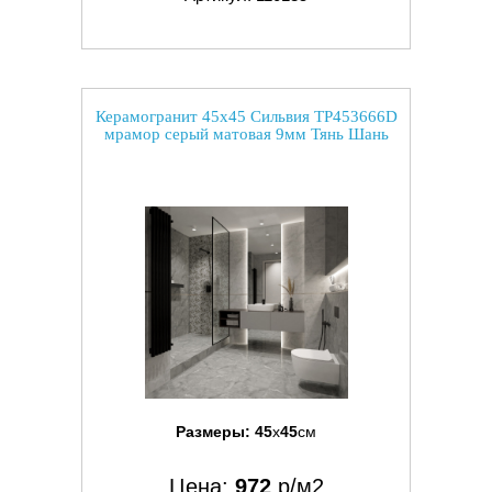
Керамогранит 45x45 Сильвия TP453666D
мрамор серый матовая 9мм Тянь Шань
Размеры:
45
x
45
см
Цена:
972
р/м2