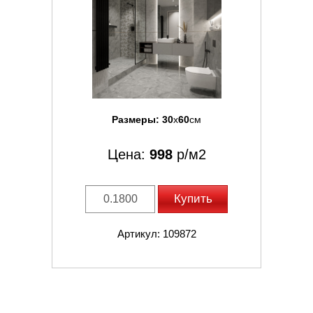
Размеры:
30
x
60
см
Цена:
998
р/м2
Купить
Артикул: 109872