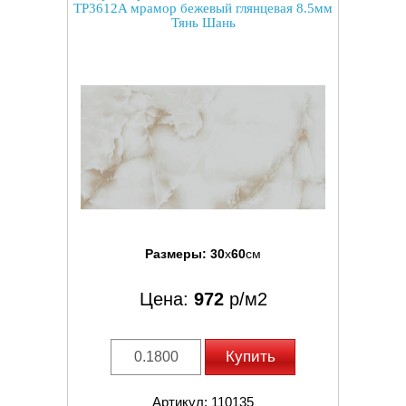
TP3612A мрамор бежевый глянцевая 8.5мм
Тянь Шань
Размеры:
30
x
60
см
Цена:
972
р/м2
Купить
Артикул: 110135