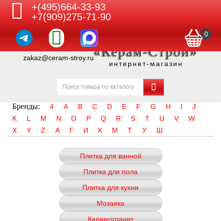
+(495)664-33-93
+7(909)275-71-90
0
«Керам-Строй»
zakaz@ceram-stroy.ru
интернет-магазин
Бренды:
4
A
B
C
D
E
F
G
H
I
J
K
L
M
N
O
P
Q
R
S
T
U
V
W
X
Y
Z
А
Г
И
К
М
Т
У
Ш
Плитка для ванной
Плитка для пола
Плитка для кухни
Мозаика
Керамогранит