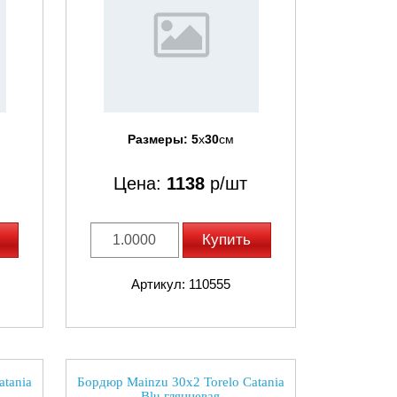
Размеры:
5
x
30
см
Цена:
1138
р/шт
Купить
Артикул: 110555
atania
Бордюр Mainzu 30x2 Torelo Catania
Blu глянцевая