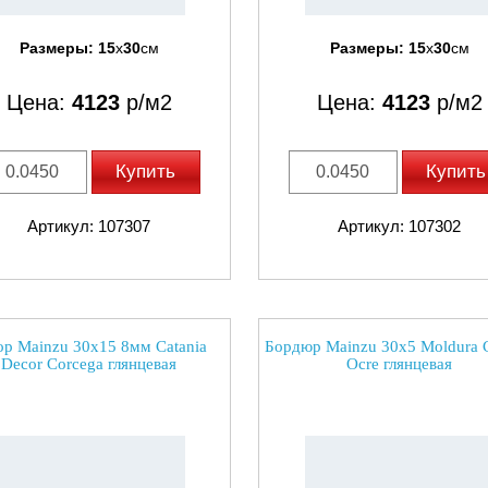
Размеры:
15
x
30
см
Размеры:
15
x
30
см
Цена:
4123
р/м2
Цена:
4123
р/м2
Купить
Купить
Артикул: 107307
Артикул: 107302
ор Mainzu 30x15 8мм Catania
Бордюр Mainzu 30x5 Moldura C
Decor Corcega глянцевая
Ocre глянцевая