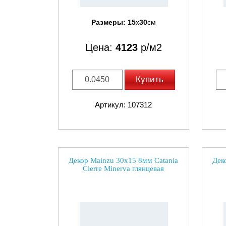
Размеры:
15
x
30
см
Цена:
4123
р/м2
Купить
Артикул: 107312
Декор Mainzu 30x15 8мм Catania
Дек
Cierre Minerva глянцевая