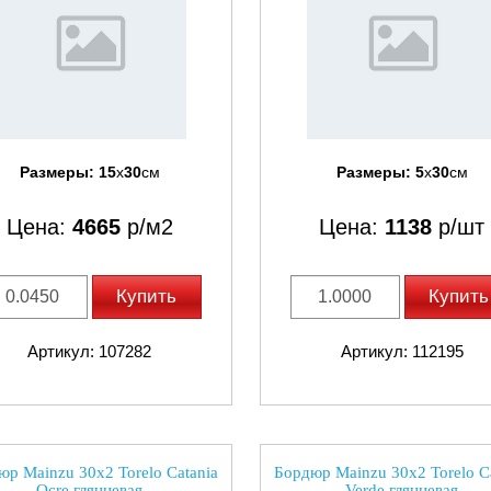
Размеры:
15
x
30
см
Размеры:
5
x
30
см
Цена:
4665
р/м2
Цена:
1138
р/шт
Купить
Купить
Артикул: 107282
Артикул: 112195
р Mainzu 30x2 Torelo Catania
Бордюр Mainzu 30x2 Torelo C
Ocre глянцевая
Verde глянцевая