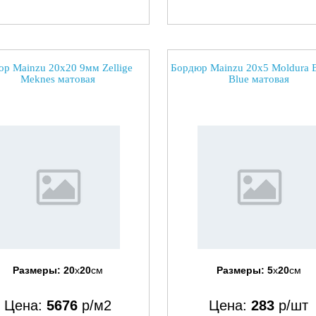
ор Mainzu 20x20 9мм Zellige
Бордюр Mainzu 20x5 Moldura B
Meknes матовая
Blue матовая
Размеры:
20
x
20
см
Размеры:
5
x
20
см
Цена:
5676
р/м2
Цена:
283
р/шт