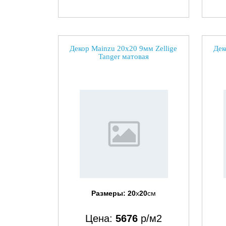
Декор Mainzu 20x20 9мм Zellige
Дек
Tanger матовая
Размеры:
20
x
20
см
Цена:
5676
р/м2