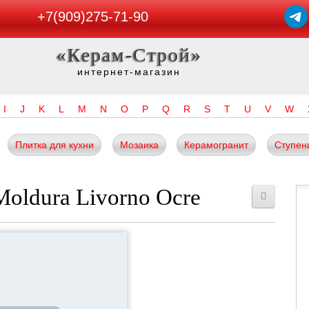
+7(909)275-71-90
«Керам-Строй»
интернет-магазин
I
J
K
L
M
N
O
P
Q
R
S
T
U
V
W
Плитка для кухни
Мозаика
Керамогранит
Ступен
oldura Livorno Ocre