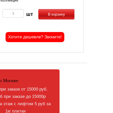
Коллекция:
В корзину
Хотите дешевле? Звоните!
о Москве:
при заказе от 15000 руб.
б при заказе до 15000р
 этаж с лифтом 5 руб за
1кг плитки