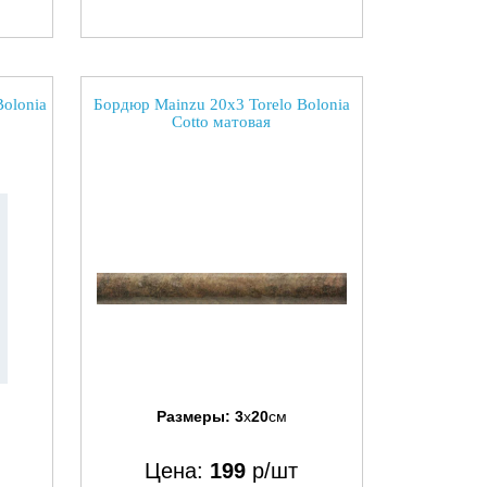
olonia
Бордюр Mainzu 20x3 Torelo Bolonia
Cotto матовая
Размеры:
3
x
20
см
Цена:
199
р/шт