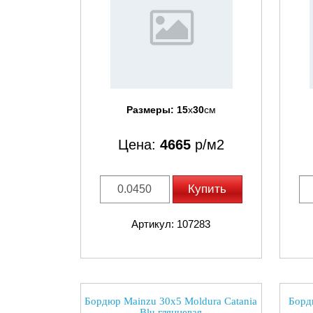
Размеры:
15
x
30
см
Цена:
4665
р/м2
Купить
Артикул: 107283
Бордюр Mainzu 30x5 Moldura Catania
Бордю
Blu глянцевая