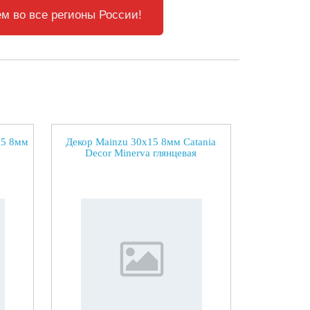
м во все регионы России!
15 8мм
Декор Mainzu 30x15 8мм Catania
Decor Minerva глянцевая