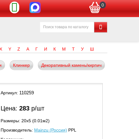
0
X
Y
Z
А
Г
И
К
М
Т
У
Ш
и
Клинкер
Декоративный камень/кирпич
110259
Артикул:
Цена:
283
р/шт
Размеры: 20х5 (0.01м2)
Производитель:
Mainzu (Россия)
PPL