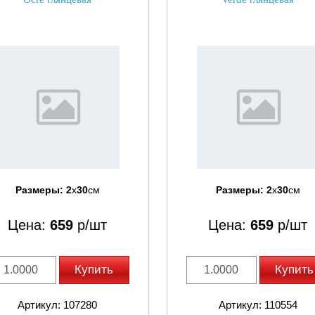
Размеры:
2
x
30
см
Размеры:
2
x
30
см
Цена:
659
р/шт
Цена:
659
р/шт
Купить
Купить
Артикул: 107280
Артикул: 110554