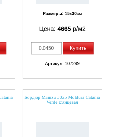
Размеры:
15
x
30
см
Цена:
4665
р/м2
Купить
Артикул: 107299
atania
Бордюр Mainzu 30x5 Moldura Catania
Verde глянцевая