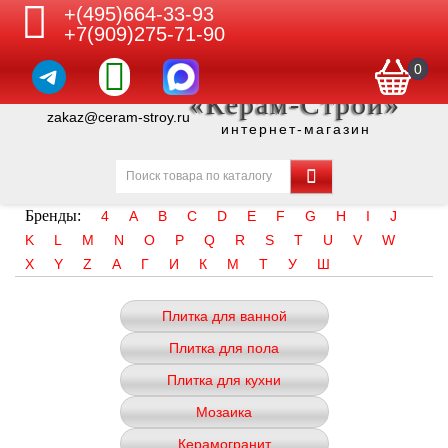
+(495)664-33-93
+7(909)275-71-90
0
«Керам-Строй»
zakaz@ceram-stroy.ru
интернет-магазин
Бренды:
4
A
B
C
D
E
F
G
H
I
J
K
L
M
N
O
P
Q
R
S
T
U
V
W
X
Y
Z
А
Г
И
К
М
Т
У
Ш
Плитка для ванной
Плитка для пола
Плитка для кухни
Мозаика
Керамогранит