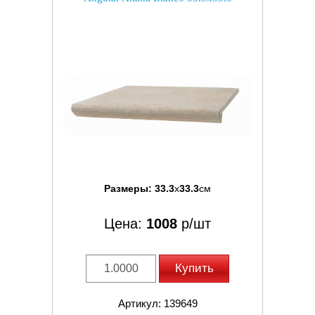
Размеры:
33.3
x
33.3
см
Цена:
1008
р/шт
Купить
Артикул: 139649