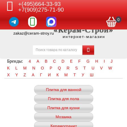
+(495)664-33-93
+7(909)275-71-90
0
«Керам-Строй»
zakaz@ceram-stroy.ru
интернет-магазин
Бренды:
4
A
B
C
D
E
F
G
H
I
J
K
L
M
N
O
P
Q
R
S
T
U
V
W
X
Y
Z
А
Г
И
К
М
Т
У
Ш
Плитка для ванной
Плитка для пола
Плитка для кухни
Мозаика
Керамогранит