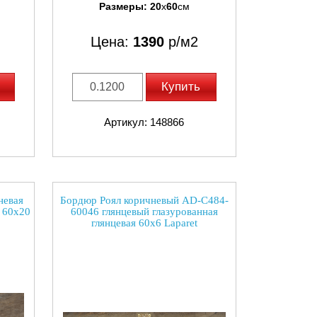
Размеры:
20
x
60
см
Цена:
1390
р/м2
Купить
Артикул: 148866
невая
Бордюр Роял коричневый AD-C484-
 60x20
60046 глянцевый глазурованная
глянцевая 60x6 Laparet