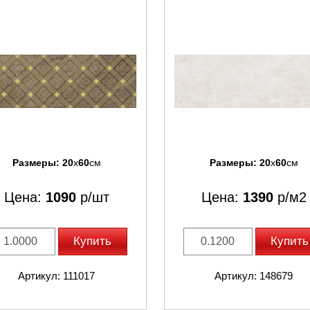
Размеры:
20
x
60
см
Размеры:
20
x
60
см
Цена:
1090
р/шт
Цена:
1390
р/м2
Купить
Купить
Артикул: 111017
Артикул: 148679