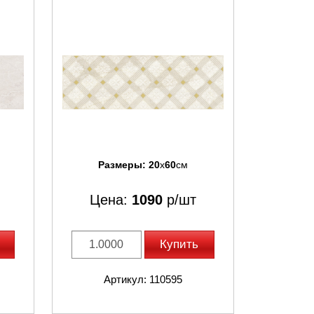
Размеры:
20
x
60
см
Цена:
1090
р/шт
Купить
Артикул: 110595