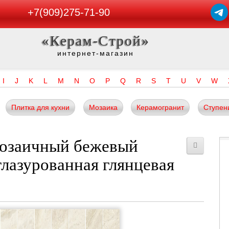
+7(909)275-71-90
«Керам-Строй»
интернет-магазин
I
J
K
L
M
N
O
P
Q
R
S
T
U
V
W
Плитка для кухни
Мозаика
Керамогранит
Ступен
мозаичный бежевый
лазурованная глянцевая