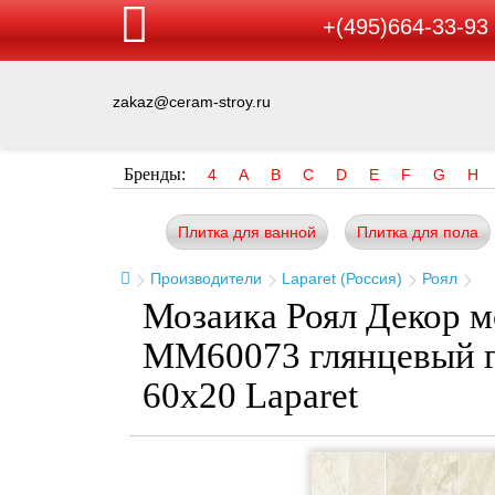
+(495)664-33-93
zakaz@ceram-stroy.ru
Бренды:
4
A
B
C
D
E
F
G
H
Плитка для ванной
Плитка для пола
Производители
Laparet (Россия)
Роял
Мозаика Роял Декор 
ММ60073 глянцевый г
60x20 Laparet