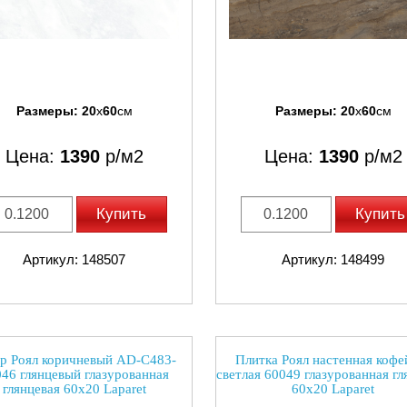
Размеры:
20
x
60
см
Размеры:
20
x
60
см
Цена:
1390
р/м2
Цена:
1390
р/м2
Купить
Купить
Артикул: 148507
Артикул: 148499
р Роял коричневый AD-C483-
Плитка Роял настенная кофе
46 глянцевый глазурованная
светлая 60049 глазурованная гл
глянцевая 60x20 Laparet
60x20 Laparet