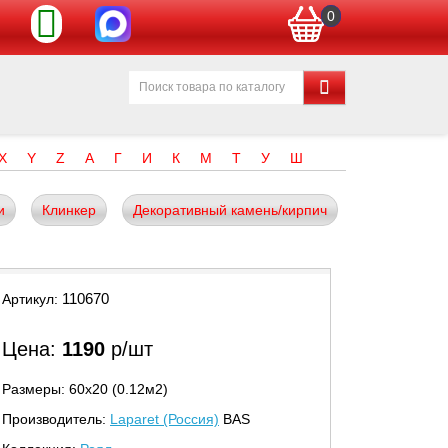
0
X
Y
Z
А
Г
И
К
М
Т
У
Ш
и
Клинкер
Декоративный камень/кирпич
110670
Артикул:
Цена:
1190
р/шт
Размеры: 60х20 (0.12м2)
Производитель:
Laparet (Россия)
BAS