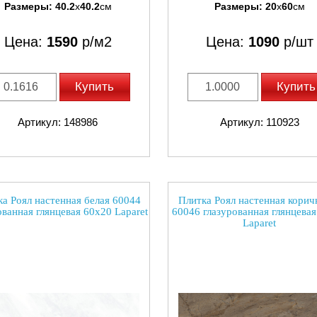
Размеры:
40.2
x
40.2
см
Размеры:
20
x
60
см
Цена:
1590
р/м2
Цена:
1090
р/шт
Купить
Купить
Артикул: 148986
Артикул: 110923
а Роял настенная белая 60044
Плитка Роял настенная корич
ованная глянцевая 60x20 Laparet
60046 глазурованная глянцевая
Laparet