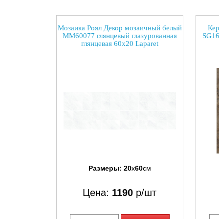
Мозаика Роял Декор мозаичный белый
Кер
ММ60077 глянцевый глазурованная
SG16
глянцевая 60x20 Laparet
Размеры:
20
x
60
см
Цена:
1190
р/шт