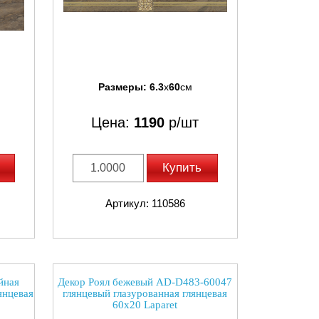
Размеры:
6.3
x
60
см
Цена:
1190
р/шт
Купить
Артикул: 110586
йная
Декор Роял бежевый AD-D483-60047
янцевая
глянцевый глазурованная глянцевая
60x20 Laparet