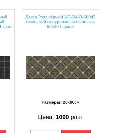
чный
Декор Роял чёрный AD-B483-60045
ый
глянцевый глазурованная глянцевая
Laparet
60x20 Laparet
Размеры:
20
x
60
см
Цена:
1090
р/шт