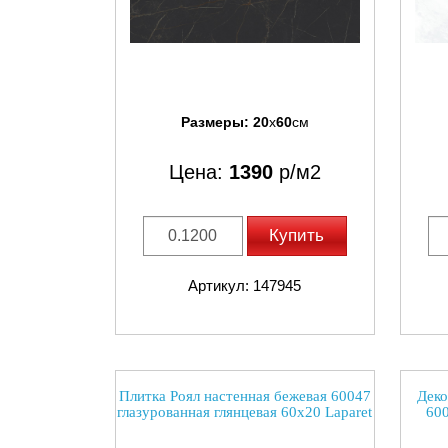
Размеры:
20
x
60
см
Цена:
1390
р/м2
Купить
Артикул: 147945
Плитка Роял настенная бежевая 60047
Деко
глазурованная глянцевая 60x20 Laparet
600