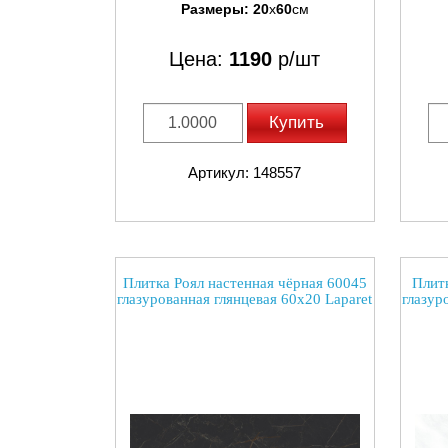
Размеры:
20
x
60
см
Цена:
1190
р/шт
Купить
Артикул: 148557
Плитка Роял настенная чёрная 60045
Плитк
глазурованная глянцевая 60x20 Laparet
глазур