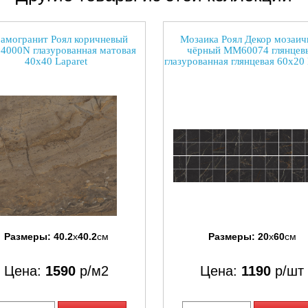
амогранит Роял коричневый
Мозаика Роял Декор мозаи
4000N глазурованная матовая
чёрный ММ60074 глянцев
40x40 Laparet
глазурованная глянцевая 60x20 
Размеры:
40.2
x
40.2
см
Размеры:
20
x
60
см
Цена:
1590
р/м2
Цена:
1190
р/шт