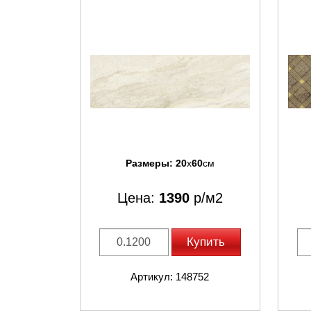
Размеры:
20
x
60
см
Цена:
1390
р/м2
Купить
Артикул: 148752