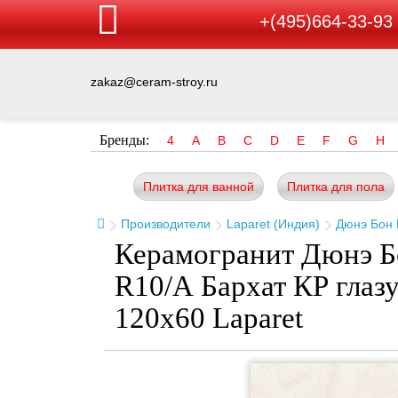
+(495)664-33-93
zakaz@ceram-stroy.ru
Бренды:
4
A
B
C
D
E
F
G
H
Плитка для ванной
Плитка для пола
Производители
Laparet (Индия)
Дюнэ Бон
Керамогранит Дюнэ Б
R10/А Бархат КР глаз
120x60 Laparet