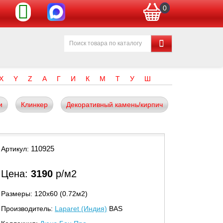
0
X
Y
Z
А
Г
И
К
М
Т
У
Ш
и
Клинкер
Декоративный камень/кирпич
110925
Артикул:
Цена:
3190
р/м2
Размеры: 120х60 (0.72м2)
Производитель:
Laparet (Индия)
BAS