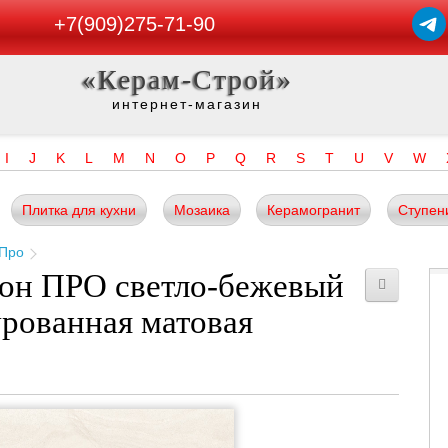
+7(909)275-71-90
«Керам-Строй»
интернет-магазин
I
J
K
L
M
N
O
P
Q
R
S
T
U
V
W
Плитка для кухни
Мозаика
Керамогранит
Ступен
 Про
он ПРО светло-бежевый
урованная матовая