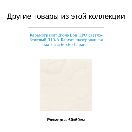
Другие товары из этой коллекции
Керамогранит Дюнэ Бон ПРО светло-
бежевый R10/А Бархат глазурованная
матовая 60x60 Laparet
Размеры:
60
x
60
см