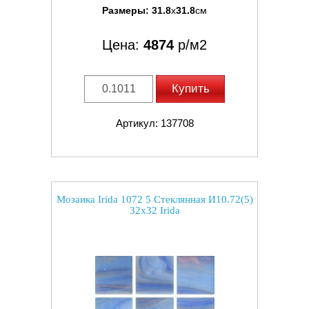
Размеры:
31.8
x
31.8
см
Цена:
4874
р/м2
Купить
Артикул: 137708
Мозаика Irida 1072 5 Стеклянная И10.72(5)
32x32 Irida