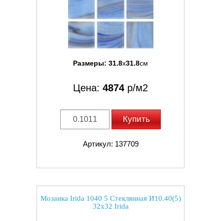
Размеры:
31.8
x
31.8
см
Цена:
4874
р/м2
Купить
Артикул: 137709
Мозаика Irida 1040 5 Стеклянная И10.40(5)
32x32 Irida