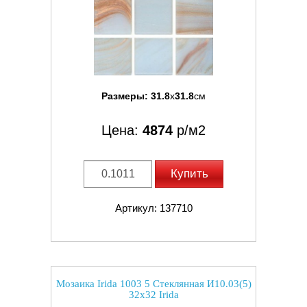
Размеры:
31.8
x
31.8
см
Цена:
4874
р/м2
Купить
Артикул: 137710
Мозаика Irida 1003 5 Стеклянная И10.03(5)
32x32 Irida