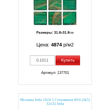
Размеры:
31.8
x
31.8
см
Цена:
4874
р/м2
Купить
Артикул: 137701
Мозаика Irida 1024 5 Стеклянная И10.24(5)
32x32 Irida