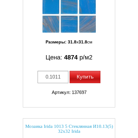
Размеры:
31.8
x
31.8
см
Цена:
4874
р/м2
Купить
Артикул: 137697
Мозаика Irida 1013 5 Стеклянная И10.13(5)
32x32 Irida