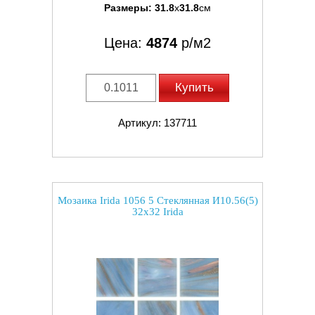
Размеры:
31.8
x
31.8
см
Цена:
4874
р/м2
Купить
Артикул: 137711
Мозаика Irida 1056 5 Стеклянная И10.56(5)
32x32 Irida