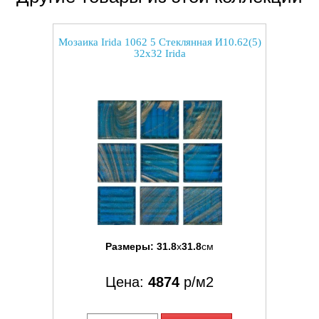
Мозаика Irida 1062 5 Стеклянная И10.62(5)
32x32 Irida
Размеры:
31.8
x
31.8
см
Цена:
4874
р/м2