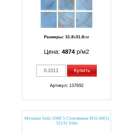
Размеры:
31.8
x
31.8
см
Цена:
4874
р/м2
Купить
Артикул: 137692
Мозаика Irida 1068 5 Стеклянная И10.68(5)
32x32 Irida