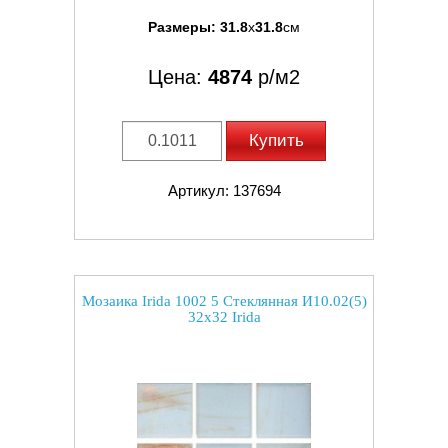
Размеры:
31.8
x
31.8
см
Цена:
4874
р/м2
Купить
Артикул: 137694
Мозаика Irida 1002 5 Стеклянная И10.02(5)
32x32 Irida