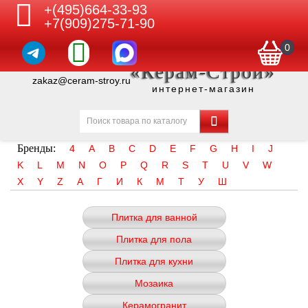
+(495)664-33-93
+7(909)275-71-90
0
«Керам-Строй»
zakaz@ceram-stroy.ru
интернет-магазин
Бренды:
4
A
B
C
D
E
F
G
H
I
J
K
L
M
N
O
P
Q
R
S
T
U
V
W
X
Y
Z
А
Г
И
К
М
Т
У
Ш
Плитка для ванной
Плитка для пола
Плитка для кухни
Мозаика
Керамогранит