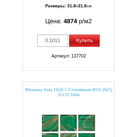
Размеры:
31.8
x
31.8
см
Цена:
4874
р/м2
Купить
Артикул: 137702
Мозаика Irida 1026 5 Стеклянная И10.26(5)
32x32 Irida