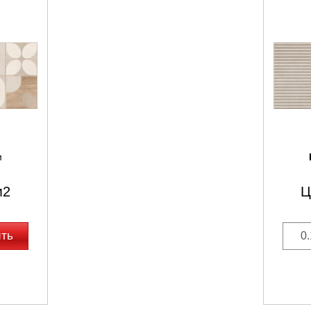
м
м2
Ц
ить