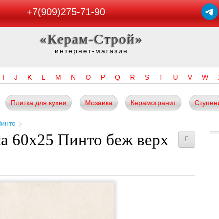
+7(909)275-71-90
«Керам-Строй»
интернет-магазин
I
J
K
L
M
N
O
P
Q
R
S
T
U
V
W
Плитка для кухни
Мозаика
Керамогранит
Ступен
инто
ca 60x25 Пинто беж верх