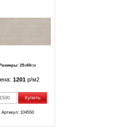
Размеры:
25
x
60
см
ена:
1201
р/м2
Купить
Артикул: 104550