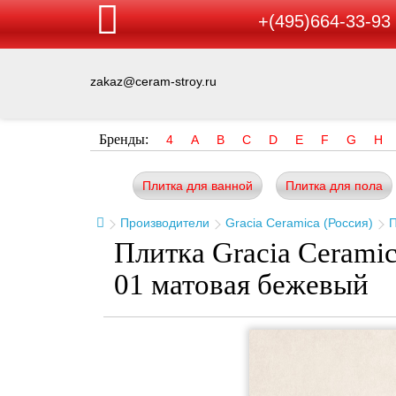
+(495)664-33-93
zakaz@ceram-stroy.ru
Бренды:
4
A
B
C
D
E
F
G
H
Плитка для ванной
Плитка для пола
Производители
Gracia Ceramica (Россия)
П
Плитка Gracia Cerami
01 матовая бежевый