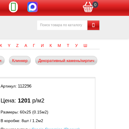
0
X
Y
Z
А
Г
И
К
М
Т
У
Ш
и
Клинкер
Декоративный камень/кирпич
112296
Артикул:
Цена:
1201
р/м2
Размеры: 60х25 (0.15м2)
В коробке: 8шт / 1.2м2