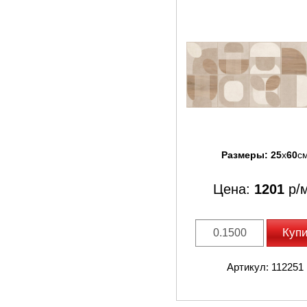
Размеры:
25
x
60
с
Цена:
1201
р/
Куп
Артикул: 112251