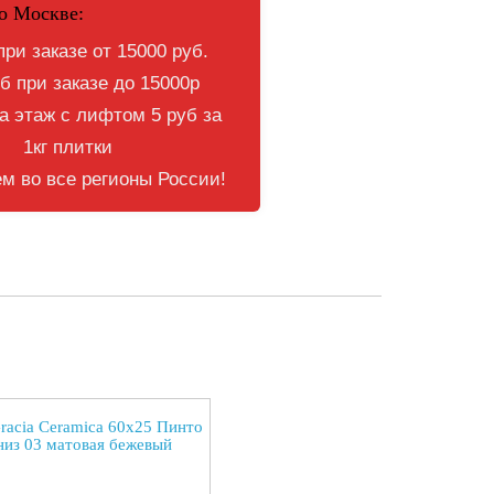
о Москве:
при заказе от 15000 руб.
б при заказе до 15000р
 этаж с лифтом 5 руб за
1кг плитки
м во все регионы России!
racia Ceramica 60x25 Пинто
низ 03 матовая бежевый