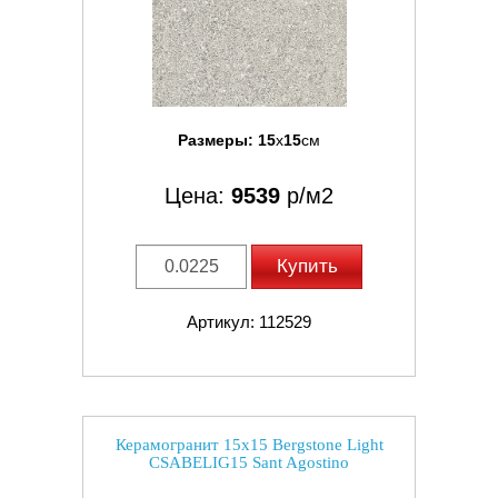
Размеры:
15
x
15
см
Цена:
9539
р/м2
Купить
Артикул: 112529
Керамогранит 15x15 Bergstone Light
CSABELIG15 Sant Agostino