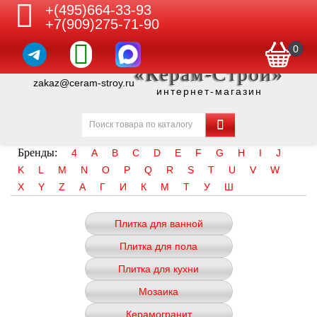
+(495)664-33-93
+7(909)275-71-90
0
«Керам-Строй»
zakaz@ceram-stroy.ru
интернет-магазин
Бренды:
4
A
B
C
D
E
F
G
H
I
J
K
L
M
N
O
P
Q
R
S
T
U
V
W
X
Y
Z
А
Г
И
К
М
Т
У
Ш
Плитка для ванной
Плитка для пола
Плитка для кухни
Мозаика
Керамогранит