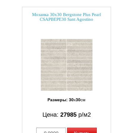
Мозаика 30x30 Bergstone Plus Pearl
CSAPBEPE30 Sant Agostino
Размеры:
30
x
30
см
Цена:
27985
р/м2