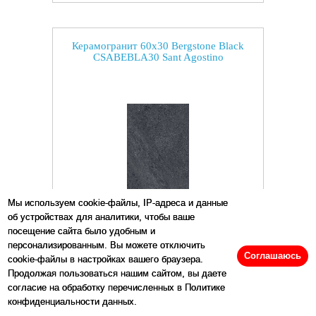
Керамогранит 60x30 Bergstone Black
CSABEBLA30 Sant Agostino
Мы используем cookie-файлы, IP-адреса и данные
об устройствах для аналитики, чтобы ваше
посещение сайта было удобным и
персонализированным. Вы можете отключить
Размеры:
30
x
60
см
Соглашаюсь
cookie-файлы в настройках вашего браузера.
Продолжая пользоваться нашим сайтом, вы даете
Цена:
7527
р/м2
согласие на обработку перечисленных в Политике
конфиденциальности данных.