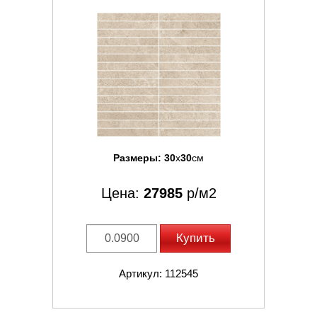
Размеры:
30
x
30
см
Цена:
27985
р/м2
Купить
Артикул: 112545